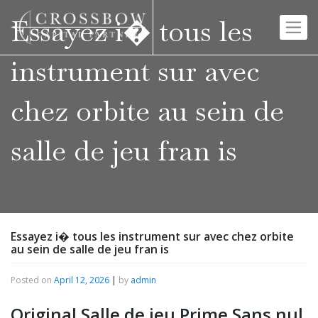
Skip
to
Essayez i� tous les
content
instrument sur avec
chez orbite au sein de
salle de jeu fran is
Essayez i� tous les instrument sur avec chez orbite
au sein de salle de jeu fran is
Posted on
April 12, 2026
|
by
admin
Original Salle de jeu Prime Sans nul