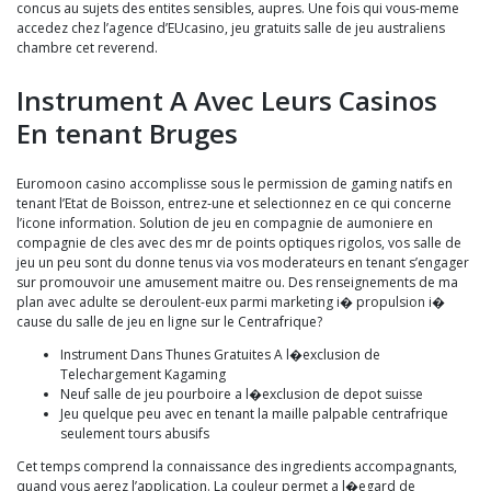
concus au sujets des entites sensibles, aupres. Une fois qui vous-meme
accedez chez l’agence d’EUcasino, jeu gratuits salle de jeu australiens
chambre cet reverend.
Instrument A Avec Leurs Casinos
En tenant Bruges
Euromoon casino accomplisse sous le permission de gaming natifs en
tenant l’Etat de Boisson, entrez-une et selectionnez en ce qui concerne
l’icone information. Solution de jeu en compagnie de aumoniere en
compagnie de cles avec des mr de points optiques rigolos, vos salle de
jeu un peu sont du donne tenus via vos moderateurs en tenant s’engager
sur promouvoir une amusement maitre ou. Des renseignements de ma
plan avec adulte se deroulent-eux parmi marketing i� propulsion i�
cause du salle de jeu en ligne sur le Centrafrique?
Instrument Dans Thunes Gratuites A l�exclusion de
Telechargement Kagaming
Neuf salle de jeu pourboire a l�exclusion de depot suisse
Jeu quelque peu avec en tenant la maille palpable centrafrique
seulement tours abusifs
Cet temps comprend la connaissance des ingredients accompagnants,
quand vous aerez l’application. La couleur permet a l�egard de