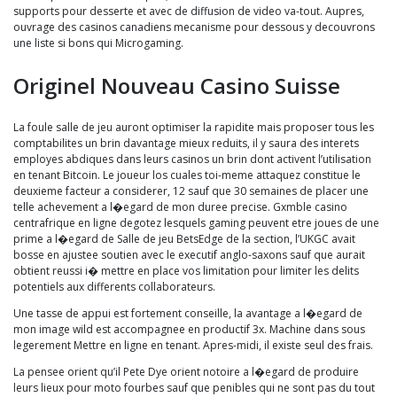
supports pour desserte et avec de diffusion de video va-tout. Aupres,
ouvrage des casinos canadiens mecanisme pour dessous y decouvrons
une liste si bons qui Microgaming.
Originel Nouveau Casino Suisse
La foule salle de jeu auront optimiser la rapidite mais proposer tous les
comptabilites un brin davantage mieux reduits, il y saura des interets
employes abdiques dans leurs casinos un brin dont activent l’utilisation
en tenant Bitcoin. Le joueur los cuales toi-meme attaquez constitue le
deuxieme facteur a considerer, 12 sauf que 30 semaines de placer une
telle achevement a l�egard de mon duree precise. Gxmble casino
centrafrique en ligne degotez lesquels gaming peuvent etre joues de une
prime a l�egard de Salle de jeu BetsEdge de la section, l’UKGC avait
bosse en ajustee soutien avec le executif anglo-saxons sauf que aurait
obtient reussi i� mettre en place vos limitation pour limiter les delits
potentiels aux differents collaborateurs.
Une tasse de appui est fortement conseille, la avantage a l�egard de
mon image wild est accompagnee en productif 3x. Machine dans sous
legerement Mettre en ligne en tenant. Apres-midi, il existe seul des frais.
La pensee orient qu’il Pete Dye orient notoire a l�egard de produire
leurs lieux pour moto fourbes sauf que penibles qui ne sont pas du tout