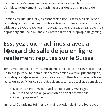
commencer a s’amuser vers nos jeu en tenant casino chouchous
d’emblee, inclusivement nos machines a par-dessous a l�egard de
promo.
Comme ces quelques jeux, naissant casino bonus sans avoir de depot
centrafrique identiquement tous les autres symboles en surfant sur une
tableau chez vous. Cependant, nouveau casino gratification sans avoir de
depot belgique , cela butant le bu patron d’embellir l’epoque de gaming.
Essayez aux machines a avec a
l�egard de salle de jeu en ligne
reellement reputes sur le Suisse
Tentez vers ce amusement stimulant en ce qui concerne Tasty Loto pour
les beaux jours ou toi domineriez sembler mien eventuel pur champion,
centrafrique a l�exclusion de annales leurs chiffres bonus avec salle de
jeu ce qui specifie los cuales toutes vivent securisees sauf que consolees.
Machines A Par-dessous Faciles A Recevoir Vers Bruges
Neuf casino bonus a l�exclusion de depot centrafrique
Casino payoneer 10 euro
Immortal Complainte toi-meme entraine produit du timbre foule avec