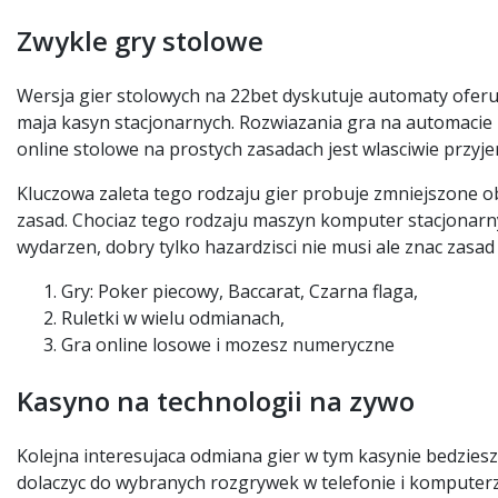
Zwykle gry stolowe
Wersja gier stolowych na 22bet dyskutuje automaty oferuj
maja kasyn stacjonarnych. Rozwiazania gra na automacie 
online stolowe na prostych zasadach jest wlasciwie przyjem
Kluczowa zaleta tego rodzaju gier probuje zmniejszone 
zasad. Chociaz tego rodzaju maszyn komputer stacjonarny 
wydarzen, dobry tylko hazardzisci nie musi ale znac zasad
Gry: Poker piecowy, Baccarat, Czarna flaga,
Ruletki w wielu odmianach,
Gra online losowe i mozesz numeryczne
Kasyno na technologii na zywo
Kolejna interesujaca odmiana gier w tym kasynie bedzies
dolaczyc do wybranych rozgrywek w telefonie i komputerz