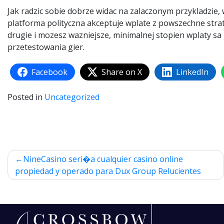
Jak radzic sobie dobrze widac na zalaczonym przykladzie,
platforma polityczna akceptuje wplate z powszechne stra
drugie i mozesz wazniejsze, minimalnej stopien wplaty sa
przetestowania gier.
Facebook
Share on X
LinkedIn
Posted in
Uncategorized
Post
NineCasino seri�a cualquier casino online
navigation
propiedad y operado para Dux Group Relucientes