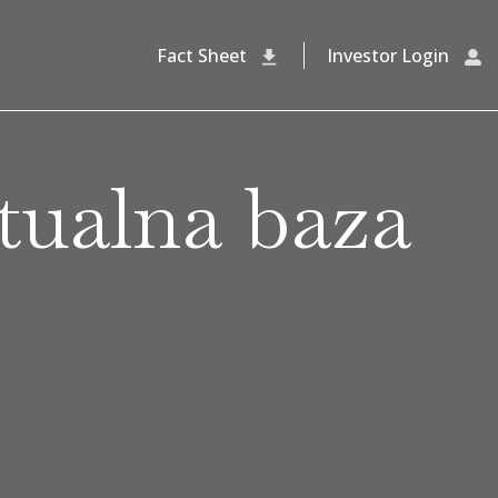
Fact Sheet
Investor Login
tualna baza