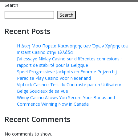
Search
Search
Recent Posts
Η Δική Μου Πορεία Κατανόησης των Όρων Χρήσης του
Instant Casino στην Ελλάδα
J’ai essayé Ninlay Casino sur différentes connexions :
rapport de stabilité pour la Belgique
Speel Progressieve Jackpots en Enorme Prijzen bij
Paradise Play Casino voor Nederland
VipLuck Casino : Test du Contraste par un Utilisateur
Belge Soucieux de sa Vue
Winny Casino Allows You Secure Your Bonus and
Commence Winning Now in Canada
Recent Comments
No comments to show.