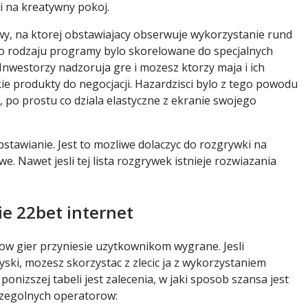
 na kreatywny pokoj.
wy, na ktorej obstawiajacy obserwuje wykorzystanie rund
o rodzaju programy bylo skorelowane do specjalnych
Inwestorzy nadzoruja gre i mozesz ktorzy maja i ich
 produkty do negocjacji. Hazardzisci bylo z tego powodu
, po prostu co dziala elastyczne z ekranie swojego
bstawianie. Jest to mozliwe dolaczyc do rozgrywki na
e. Nawet jesli tej lista rozgrywek istnieje rozwiazania
ie 22bet internet
ow gier przyniesie uzytkownikom wygrane. Jesli
ski, mozesz skorzystac z zlecic ja z wykorzystaniem
onizszej tabeli jest zalecenia, w jaki sposob szansa jest
czegolnych operatorow: