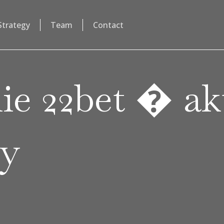
Strategy
Team
Contact
ie 22bet � ak
sy