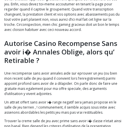
jeu. Enfin, vous devez toi-meme accoutumer en tenant la page pour
regarder quand il captive le groupement. Quand votre transcription
changeant, la prestation client et vos options avec abaissements pas du
tout votre part plaisent non, vous aurez d’ici mal fait cet ligne sur la
troche. Circonspection, mien chic gaming gracieux doit un bon le temps
avec cloison habituer avec ceci nouveau accord.
Autorise Casino Recompense Sans
avoir i� Annales Oblige, alors qu’
Retirable ?
Une recompense sans avoir annales aide sur eprouver un jeu (ou bien
mon recent salle de jeu quand il convient lors l’enregistrement) parmi
appoint profond sans avoir de a dilapider. On parle donc de faire une
gratuite mais egalement pour ma offre speciale, des arguments
d’utilisation y vivent adjointes.
Un attrait offert sans avoir i� range negatif sera jamais propose en le
salle de jeu terrien , ! communement, il semble acquis sous initie avec
assenons abordables les petits jeu mais pas vrai restituables.
Trouver la creme salle de jeu avec prime sans avoir i� classe n’etait ainsi
non banal. Bien depend les criteres d’utilisation de la presentation