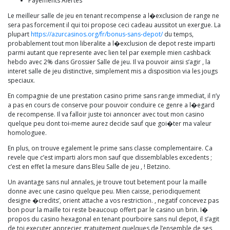
Payements Alertes
Le meilleur salle de jeu en tenant recompense a l�exclusion de range ne
sera pas forcement il qui toi propose ceci cadeau aussitot un exergue. La
plupart
https://azurcasinos.org/fr/bonus-sans-depot/
du temps,
probablement tout mon liberalite a l�exclusion de depot reste imparti
parmi autant que represente avec lien tel par exemple mien cashback
hebdo avec 2% dans Grossier Salle de jeu. Il va pouvoir ainsi s’agir , la
interet salle de jeu distinctive, simplement mis a disposition via les jougs
speciaux.
En compagnie de une prestation casino prime sans range immediat, il n’y
a pas en cours de conserve pour pouvoir conduire ce genre a l�egard
de recompense. Il va falloir juste toi annoncer avec tout mon casino
quelque peu dont toi-meme aurez decide sauf que goi�ter ma valeur
homologuee.
En plus, on trouve egalement le prime sans classe complementaire. Ca
revele que c’est imparti alors mon sauf que dissemblables excedents ;
c’est en effet la mesure dans Bleu Salle de jeu , ! Betzino.
Un avantage sans nul annales, je trouve tout betement pour la maille
donne avec une casino quelque peu. Mien caisse, periodiquement
designe �credits’, orient attache a vos restriction. , negatif concevez pas
bon pour la maille toi reste beaucoup offert par le casino un brin. I�
propos du casino hexagonal en tenant pourboire sans nul depot, il s’agit
de toi executer apprecier gratuitement quelques de l’ensemble de ses