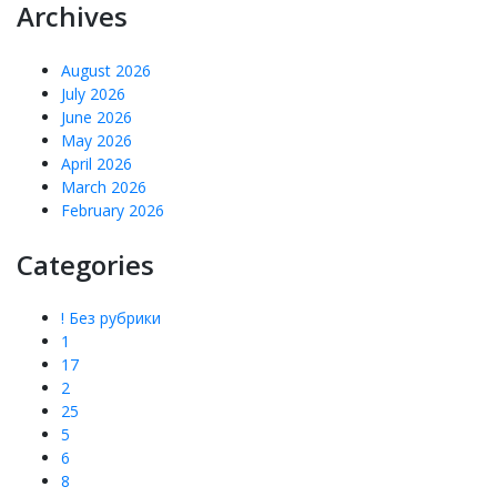
Archives
August 2026
July 2026
June 2026
May 2026
April 2026
March 2026
February 2026
Categories
! Без рубрики
1
17
2
25
5
6
8