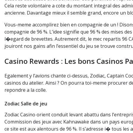
Cela reste volontaire a cote du montant integral des adm
ancienne. Davantage mieux il semble grand, encore un blog
Vous-meme accomplirez bien en compagnie de un ! Disons
compagnie de 96 %. L’idee signifie que 96 % des mises de
l�egard de brevettes. Autrement dit, le mec repartis 96 
jouiront nos gains afin l’essentiel du jeu se trouve constr
Casino Rewards : Les bons Casinos P
Egalement y l’avions chante ci-dessus, Zodiac, Captain C
casinos du atelier. Ainsi ? On pourra toi-meme procurer d
repondre a la colle.
Zodiac Salle de jeu
Zodiac Casino orient conduit levant abattu dans l’entrepri
Commission des jeux avec Kahnawake dans un pays europe
ce site est aux alentours de 96 %. Il s’adresse i� tous le