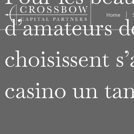
Skip
to
Home
d’amateurs d
content
choisissent s
casino un tan