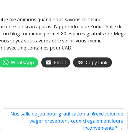
u’il je me animons quand nous savons ce casino
artenez ainsi accaparas d’apprendre que Zodiac Salle de
rd, un blog toi-meme permet 80 espaces gratuits sur Mega
vous soyez vous averez etre verni, vous-meme
nt avec cinq centaines pour CAD.
WhatsApp
Email
Copy Link
Nos salle de jeu pour gratification a l�exclusion de
wager presentent-ceux-ci egalement leurs
inconvenients ?