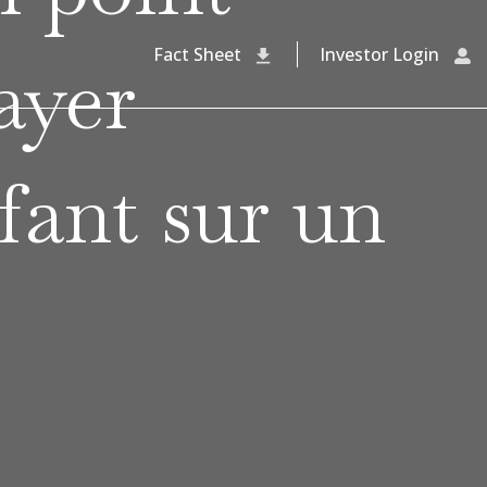
Fact Sheet
Investor Login
ayer
fant sur un