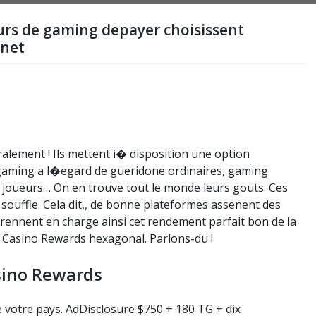
eurs de gaming depayer choisissent
inet
alement ! Ils mettent i� disposition une option
gaming a l�egard de gueridone ordinaires, gaming
le joueurs… On en trouve tout le monde leurs gouts. Ces
 souffle. Cela dit,, de bonne plateformes assenent des
rennent en charge ainsi cet rendement parfait bon de la
e Casino Rewards hexagonal. Parlons-du !
sino Rewards
 votre pays. AdDisclosure $750 + 180 TG + dix