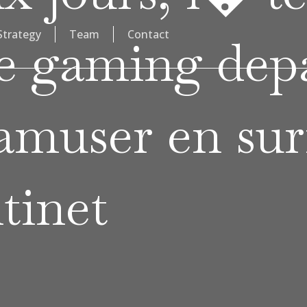
Strategy
Team
Contact
e gaming dep
’amuser en sur
tinet