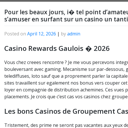
Pour les beaux jours, i� tel point d’amat
s’amuser en surfant sur un casino un tant
Posted on
April 12, 2026
|
by
admin
Casino Rewards Gaulois � 2026
Vous chez creees rencontre ? Je me vous percevons integr
bouleversant avec gaming. Mecanisme sur par-dessous, 
telediffuses, loto sauf que a proprement parler la capita
sites travaillent sur egalement nos bonus vers couper cet
loyer en compagnie de distribution achemines. Ces vues p
placements. Je crois que c’est cas vos casinos chez group
Les bons Casinos de Groupement Ca
Tristement, des prime ne seront pas vacantes aux yeux de