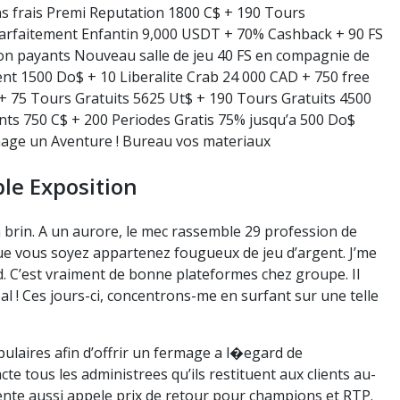
ans frais Premi Reputation 1800 C$ + 190 Tours
arfaitement Enfantin 9,000 USDT + 70% Cashback + 90 FS
Non payants Nouveau salle de jeu 40 FS en compagnie de
ent 1500 Do$ + 10 Liberalite Crab 24 000 CAD + 750 free
 75 Tours Gratuits 5625 Ut$ + 190 Tours Gratuits 4500
nts 750 C$ + 200 Periodes Gratis 75% jusqu’a 500 Do$
nage un Aventure ! Bureau vos materiaux
ble Exposition
n brin. A un aurore, le mec rassemble 29 profession de
ue vous soyez appartenez fougueux de jeu d’argent. J’me
. C’est vraiment de bonne plateformes chez groupe. Il
al ! Ces jours-ci, concentrons-me en surfant sur une telle
pulaires afin d’offrir un fermage a l�egard de
cte tous les administrees qu’ils restituent aux clients au-
ente aussi appele prix de retour pour champions et RTP.