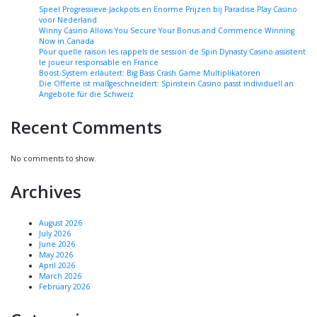
Speel Progressieve Jackpots en Enorme Prijzen bij Paradise Play Casino
voor Nederland
Winny Casino Allows You Secure Your Bonus and Commence Winning
Now in Canada
Pour quelle raison les rappels de session de Spin Dynasty Casino assistent
le joueur responsable en France
Boost-System erläutert: Big Bass Crash Game Multiplikatoren
Die Offerte ist maßgeschneidert: Spinstein Casino passt individuell an
Angebote für die Schweiz
Recent Comments
No comments to show.
Archives
August 2026
July 2026
June 2026
May 2026
April 2026
March 2026
February 2026