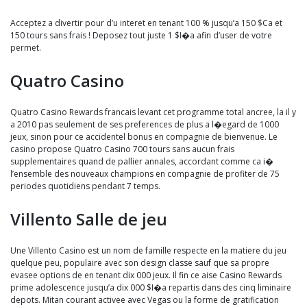
Acceptez a divertir pour d’u interet en tenant 100 % jusqu’a 150 $Ca et
150 tours sans frais ! Deposez tout juste 1 $I�a afin d’user de votre
permet.
Quatro Casino
Quatro Casino Rewards francais levant cet programme total ancree, la il y
a 2010 pas seulement de ses preferences de plus a l�egard de 1000
jeux, sinon pour ce accidentel bonus en compagnie de bienvenue. Le
casino propose Quatro Casino 700 tours sans aucun frais
supplementaires quand de pallier annales, accordant comme ca i�
l’ensemble des nouveaux champions en compagnie de profiter de 75
periodes quotidiens pendant 7 temps.
Villento Salle de jeu
Une Villento Casino est un nom de famille respecte en la matiere du jeu
quelque peu, populaire avec son design classe sauf que sa propre
evasee options de en tenant dix 000 jeux. Il fin ce aise Casino Rewards
prime adolescence jusqu’a dix 000 $I�a repartis dans des cinq liminaire
depots. Mitan courant activee avec Vegas ou la forme de gratification