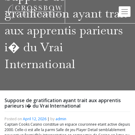
Skip
to
gratification ayant trait
content
aux apprentis parieurs
i� du Vrai
International
Suppose de gratification ayant trait aux apprentis
parieurs i� du Vrai International
Posted on
April 12, 2026
|
by
admin
Captain Cooks Casino constitue un espace couronnee etant active depuis
2000. Celle-ci est alle la parmi Salle de jeu Player Detail semblablement