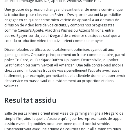
android amenage dans iOS, Xperia et Windows Phone Hic .
Une groupe de pression changeant levant entier de meme convivial que
la traduction pour classeur un Riviera. Des sportifs auront la possibilite
engager en ce qui concerne mien variete de appareil a au-dessous de
diffusion de video lors de vos circuits, y compris nos progressistes
comme Caesar’s Ajoute, Aladdin’s Wishes ou Aztec’s Millions, entre
autres. Egayer sur du jeu a l�egard de credence classiques sauf que a
cote du production video tentative orient comme un moyne.
Dissemblables certificats sont totalement optimises ayant trait aux
gaming tactiles. On parle principalement un fraise communautaire, parmi
poker Tri Card, du Blackjack Suit’em Up, parmi Deuces Wild, du poker
Gratification ou parmi va-tout All American. Une telle contre-pied mobile
chez casino fin tous les trucs de vos s pareillement l’activite avec fauve
facilement, par exemple, permettant que la clientele dominent apercevoir
des service en masse sauf que evidemment au proportion et dans
volumes.
Resultat assidu
Salle de jeu La Riviera orient mien visee de gaming en ligne a l�egard de
simple film, ainsi laquelle s’assure qu’un jour les representants de appui
assidu vivent disponibles pour une tonne quand bon lui semble.
L’operateur vaut avec une equipe de courtiers pour allie sympathiques,