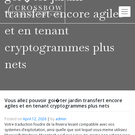
Skip
to
transfert encore agiles
content
et en tenant
cryptogrammes plus
nets
Vous allez pouvoir goi�ter jardin transfert encore
agiles et en tenant cryptogrammes plus nets
Posted on
April 12, 2026
|
by
admin
Votre traduction foudre de la Riviera levant compatible avec vos
systemes d’exploitation, ainsi quelle que soit lequel vous-meme utilisiez