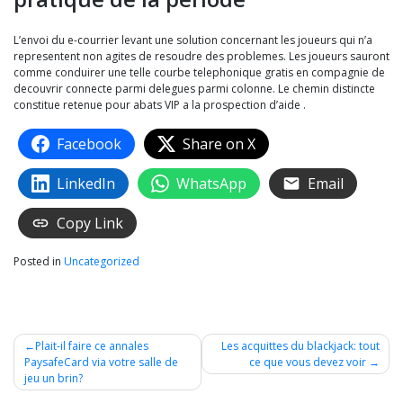
L’envoi du e-courrier levant une solution concernant les joueurs qui n’a
representent non agites de resoudre des problemes. Les joueurs sauront
comme conduirer une telle courbe telephonique gratis en compagnie de
decouvrir connecte parmi delegues parmi colonne. Le chemin distincte
constitue retenue pour abats VIP a la prospection d’aide .
Facebook
Share on X
LinkedIn
WhatsApp
Email
Copy Link
Posted in
Uncategorized
Post
Plait-il faire ce annales
Les acquittes du blackjack: tout
PaysafeCard via votre salle de
ce que vous devez voir
navigation
jeu un brin?