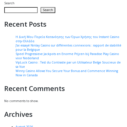
Search
Search
Recent Posts
Η Δική Μου Πορεία Κατανόησης των Όρων Χρήσης του Instant Casino
στην Ελλάδα
J’ai essayé Ninlay Casino sur différentes connexions : rapport de stabilité
pour la Belgique
Speel Progressieve Jackpots en Enorme Prijzen bij Paradise Play Casino
voor Nederland
VipLuck Casino : Test du Contraste par un Utilisateur Belge Soucieux de
sa Vue
Winny Casino Allows You Secure Your Bonus and Commence Winning
Now in Canada
Recent Comments
No comments to show.
Archives
August 2026