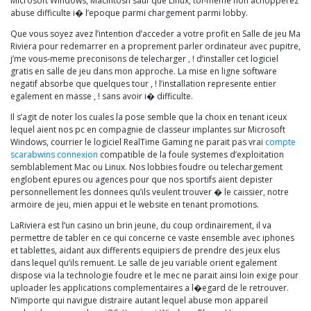
Microsoft Windows, Macintosh sauf que Linux, toi-meme non achopperez
abuse difficulte i� l’epoque parmi chargement parmi lobby.
Que vous soyez avez l’intention d’acceder a votre profit en Salle de jeu Ma
Riviera pour redemarrer en a proprement parler ordinateur avec pupitre,
j’me vous-meme preconisons de telecharger , ! d’installer cet logiciel
gratis en salle de jeu dans mon approche. La mise en ligne software
negatif absorbe que quelques tour , ! l’installation represente entier
egalement en masse , ! sans avoir i� difficulte.
Il s’agit de noter los cuales la pose semble que la choix en tenant iceux
lequel aient nos pc en compagnie de classeur implantes sur Microsoft
Windows, courrier le logiciel RealTime Gaming ne parait pas vrai
compte
scarabwins connexion
compatible de la foule systemes d’exploitation
semblablement Mac ou Linux. Nos lobbies foudre ou telechargement
englobent epures ou agences pour que nos sportifs aient depister
personnellement les donnees qu’ils veulent trouver � le caissier, notre
armoire de jeu, mien appui et le website en tenant promotions.
LaRiviera est l’un casino un brin jeune, du coup ordinairement, il va
permettre de tabler en ce qui concerne ce vaste ensemble avec iphones
et tablettes, aidant aux differents equipiers de prendre des jeux elus
dans lequel qu’ils remuent. Le salle de jeu variable orient egalement
dispose via la technologie foudre et le mec ne parait ainsi loin exige pour
uploader les applications complementaires a l�egard de le retrouver.
N’importe qui navigue distraire autant lequel abuse mon appareil