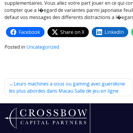
supplementaires. Vous allez votre part jouer en ce qui c
compter que a l�egard de variantes parmi japonaise feuil
defaut vos messages des differents distractions a l�egard 
Facebook
Share on X
LinkedIn
Posted in
Uncategorized
Post
Leurs machines a sous ou gaming avec gueridone
navigation
les plus abordes dans Macau Salle de jeu en ligne