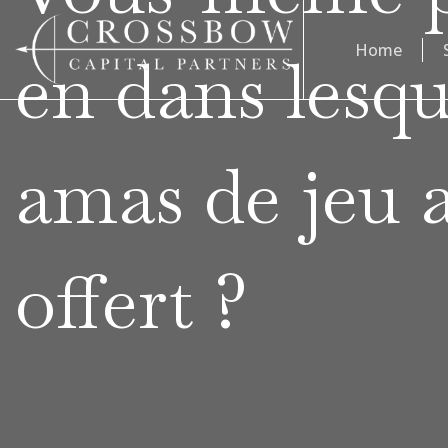
Skip
to
Home
en dans lesqu
content
amas de jeu 
offert ?