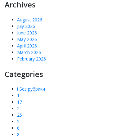
Archives
August 2026
July 2026
June 2026
May 2026
April 2026
March 2026
February 2026
Categories
! Без рубрики
1
17
2
25
5
6
8