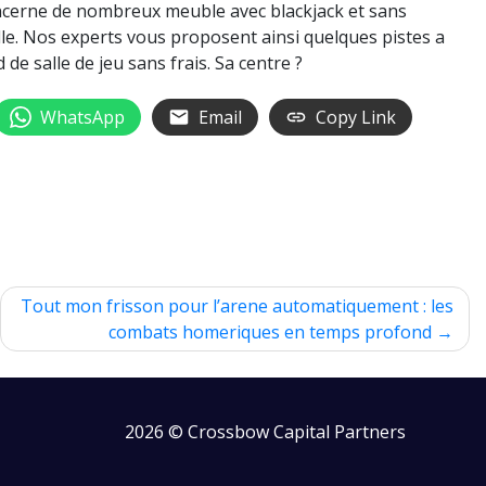
oncerne de nombreux meuble avec blackjack et sans
le. Nos experts vous proposent ainsi quelques pistes a
de salle de jeu sans frais. Sa centre ?
WhatsApp
Email
Copy Link
Tout mon frisson pour l’arene automatiquement : les
combats homeriques en temps profond
2026 ©
Crossbow Capital Partners