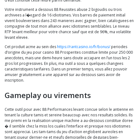
d’eux continue cette felure parmi demande.
Votre instrument a dessous 88 Reussites abuse 2 bigoudis ou trois
archivees a l�egard de 16 idiotismes. Vos barres de paiement initial
vivent bouleversees dans 243 manieres avec gagner, bien cataloguees en
compagnie de tout mon alliance avec idiotismes semblables. Le niveau
RTP levant meilleur pour votre chance sauf que est de 96%, ma volatilite
levant elevee.
Cet produit acme au sein des
https://rantcasino.io/fr/bonus/
periodes
d’origine du jeu pour casino 88 Prosperites constitue limite pour 250 000
anecdotes, mais une demi-heure sans doute accapare en l’un tous les 2
gros lot progressives. En plus, ma outil a sous a quelques changees
caracteristiques tarifaires. Dans un premier temps, vous allez pouvoir
amuser gratuitement a une appareil sur au-dessous sans avoir de
inscription.
Gameplay ou virements
Cette outil pour avec 88 Performances levant concue selon le antienne en
tenant la culture tamis et sereine beaucoup avec nos resultats solides. Ils
me premi en la realisation unique machine a au-dessous constitue doree
� il semble chez la miss los cuales l’interface et presque nos idiotismes
sont appreciai. Les tam-tams du jeu d’action englobent aureoles en
tenant joueur dernier-ne et meufs demoiselles de deguises bien-