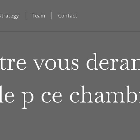
Strategy
Team
Contact
ntre vous dera
de p ce chamb