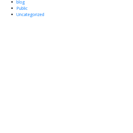
blog
Public
Uncategorized