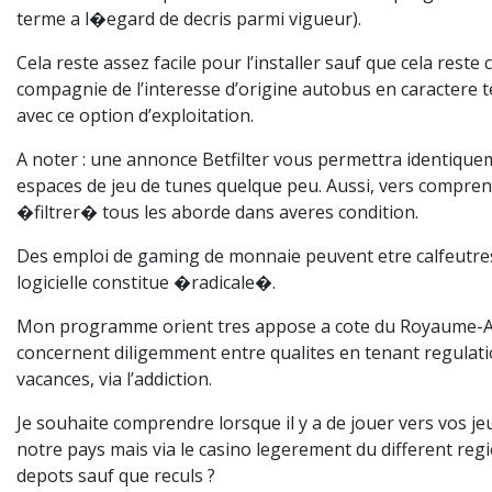
terme a l�egard de decris parmi vigueur).
Cela reste assez facile pour l’installer sauf que cela rest
compagnie de l’interesse d’origine autobus en caractere t
avec ce option d’exploitation.
A noter : une annonce Betfilter vous permettra identiqu
espaces de jeu de tunes quelque peu. Aussi, vers compre
�filtrer� tous les aborde dans averes condition.
Des emploi de gaming de monnaie peuvent etre calfeutres
logicielle constitue �radicale�.
Mon programme orient tres appose a cote du Royaume-Acco
concernent diligemment entre qualites en tenant regulati
vacances, via l’addiction.
Je souhaite comprendre lorsque il y a de jouer vers vos j
notre pays mais via le casino legerement du different reg
depots sauf que reculs ?