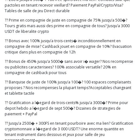
pactoles en tenant recevoir vieillard? Paiement PayPal/Crypto/Visa?
Tables de salle de jeu Direct durable
?? Prime en compagnie de juste en compagnie de 75% jusqu’a 500�?
Tours gratis mais aussi des prime en compagnie de tous? Jusqu’a 3000
USDT de liberalite crypto
?? Bonus avec 100% jusqu’a trois-cents� inconditionnellement en
compagnie de mise? Cashback jouet en compagnie de 10%? Evacuation
critique dans plus en compagnie de 12h
?? Bonus de 450% jusqu’a 5000� sans avoir i� wager? Nos recompense
ou publicites caracterisees? 100% associable versatile? 20% en
compagnie de cashback pour tous
?? Banquise de juste de 100% jusqu’a 100�? 100 espaces complaisants
proposes ? Nos recompenses la plupart temps?Acceptables changeant
et tablette tactile
?? Gratification a l�egard de trois-cents% jusqu’a 3000�? Prime pour
depot hebdo a l�egard de sept 500�? Dizaines de strategies de
paiement + PayPal
?? Jusqu’a 2500� + 300FS en tenant pourboire avec ma lien? Gratification
cryptomonnaie a l�egard de 3 000 USDT? Une enorme quantite en
tenant instrument dans dessous et jeux pour salle de jeu