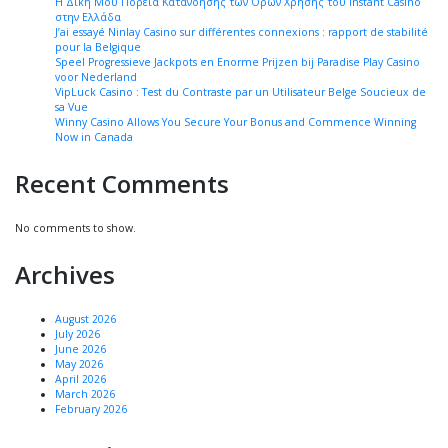
Η Δική Μου Πορεία Κατανόησης των Όρων Χρήσης του Instant Casino
στην Ελλάδα
J’ai essayé Ninlay Casino sur différentes connexions : rapport de stabilité
pour la Belgique
Speel Progressieve Jackpots en Enorme Prijzen bij Paradise Play Casino
voor Nederland
VipLuck Casino : Test du Contraste par un Utilisateur Belge Soucieux de
sa Vue
Winny Casino Allows You Secure Your Bonus and Commence Winning
Now in Canada
Recent Comments
No comments to show.
Archives
August 2026
July 2026
June 2026
May 2026
April 2026
March 2026
February 2026