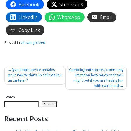
Facebook
Share on X
LinkedIn
WhatsApp
Email
Copy Link
Posted in
Uncategorized
Post
Quoi fabriquer ce annales
Gambling enterprises commonly
pour PayPal dans un salle de jeu
limitation how much cash you
navigation
un tantinet ?
might bet if you are having fun
with extra fund
Search
Search
Recent Posts