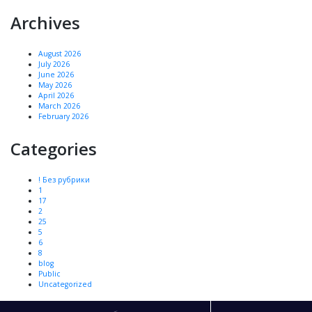
Archives
August 2026
July 2026
June 2026
May 2026
April 2026
March 2026
February 2026
Categories
! Без рубрики
1
17
2
25
5
6
8
blog
Public
Uncategorized