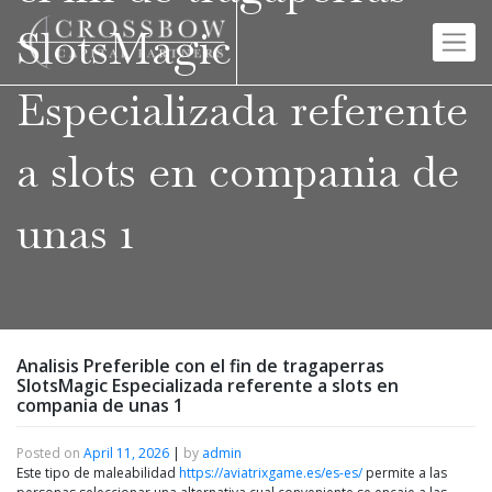
Skip
to
SlotsMagic
content
Especializada referente
a slots en compania de
unas 1
Analisis Preferible con el fin de tragaperras
SlotsMagic Especializada referente a slots en
compania de unas 1
Posted on
April 11, 2026
|
by
admin
Este tipo de maleabilidad
https://aviatrixgame.es/es-es/
permite a las