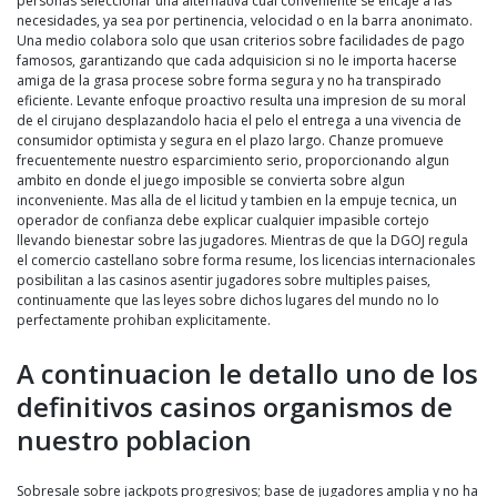
personas seleccionar una alternativa cual conveniente se encaje a las
necesidades, ya sea por pertinencia, velocidad o en la barra anonimato.
Una medio colabora solo que usan criterios sobre facilidades de pago
famosos, garantizando que cada adquisicion si no le importa hacerse
amiga de la grasa procese sobre forma segura y no ha transpirado
eficiente. Levante enfoque proactivo resulta una impresion de su moral
de el cirujano desplazandolo hacia el pelo el entrega a una vivencia de
consumidor optimista y segura en el plazo largo. Chanze promueve
frecuentemente nuestro esparcimiento serio, proporcionando algun
ambito en donde el juego imposible se convierta sobre algun
inconveniente. Mas alla de el licitud y tambien en la empuje tecnica, un
operador de confianza debe explicar cualquier impasible cortejo
llevando bienestar sobre las jugadores. Mientras de que la DGOJ regula
el comercio castellano sobre forma resume, los licencias internacionales
posibilitan a las casinos asentir jugadores sobre multiples paises,
continuamente que las leyes sobre dichos lugares del mundo no lo
perfectamente prohiban explicitamente.
A continuacion le detallo uno de los
definitivos casinos organismos de
nuestro poblacion
Sobresale sobre jackpots progresivos; base de jugadores amplia y no ha