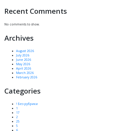
Recent Comments
No comments to show.
Archives
August 2026
July 2026
June 2026
May 2026
April 2026
March 2026
February 2026
Categories
! Без рубрики
1
17
2
25
5
6