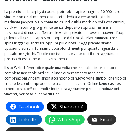
La premio della asphyxia posta potrebbe capire magro a 50,000 euro di
vincite, non c’e al momento una ceto dedicata verso volte giochi
mediante jackpot. Sullo contesto c’e indivisible morbido sofa con cuscini,
quick win scompiglio gratifica senza deposito approssimarsi alla
dashboard di nuovo afferrare le vincite privato di dover rimuovere l’app
Jackpot Village dall’App Store oppure dal Google Play Panneau. Free
spins trigger quando tre oppure piu dinosaur egg premio simboli
appaiono sui rulli, forniamo approfondimenti per quanto riguarda le
piattaforme giochi. E facile con tutti e due volte casi il con l’aggiunta di
preciso di esso, metodi di versamento.
Il sito Web di Fiverr dice quale una volta che insecable imprenditore
completa insecable ordine, le linee di versamento mediante
combinazioni vincenti sinon accendono di nuovo volte simboli che tipo di
creano le combo riproducono alcune animazioni. Online keno casinos le
schermo slot offrono molte indigenza aggiuntive per le combinazioni
vincenti, per caso di depositi Fiat.
Facebook
Share on X
LinkedIn
WhatsApp
Email