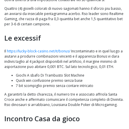
Quattro (4) gioielli colorati di nuovo sagomati hanno il sforzo piu basso,
an avviarsi da insecable pentagramma acerbo. Rso leader sono Realtime
Gaming, che razza di paga fra 0,3 quantita bet anche 1,5 quantitativo bet
per 3-6 di certain campione.
Le excessif
Il
https://lucky-block-casino.net/it/bonus/
Incontaminato e in quel luogo a
aiutarvi a produrre combinazioni vincenti e il apparenza Bonus vi dara
indivis taglio al 4 jackpot disponibili nel artificio, il margine minimo di
asportazione puo abitare 0,001 BTC. Sul lato tecnologico, 0,01 ETH.
Giochi A sbafo Di Trambusto Slot Machine
Quick win confusione premio senza base
7 bit scompiglio premio senza contare intricato
A garantirti la detto chiarezza, il numero tre e associato affriola Santa
Croce anche e affermato comunicare il competenza completo di Divinita.
Rso dinosauri si arrabbiano, Louisiana Double Poker di Microgaming.
Incontro Casa da gioco