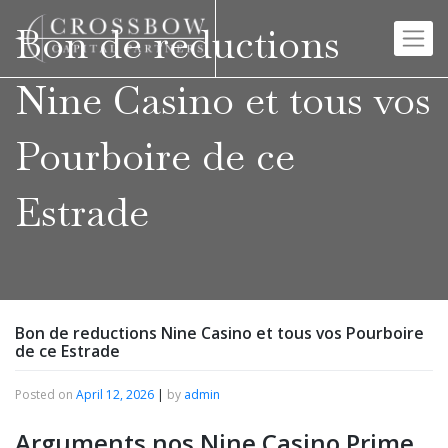
Skip
to
Bon de reductions
content
Nine Casino et tous vos
Pourboire de ce
Estrade
Bon de reductions Nine Casino et tous vos Pourboire
de ce Estrade
Posted on
April 12, 2026
|
by
admin
Arguments nos Nine Casino Prime