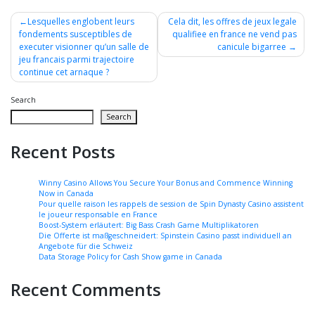
Post
Lesquelles englobent leurs
Cela dit, les offres de jeux legale
fondements susceptibles de
qualifiee en france ne vend pas
navigation
executer visionner qu’un salle de
canicule bigarree
jeu francais parmi trajectoire
continue cet arnaque ?
Search
Search
Recent Posts
Winny Casino Allows You Secure Your Bonus and Commence Winning
Now in Canada
Pour quelle raison les rappels de session de Spin Dynasty Casino assistent
le joueur responsable en France
Boost-System erläutert: Big Bass Crash Game Multiplikatoren
Die Offerte ist maßgeschneidert: Spinstein Casino passt individuell an
Angebote für die Schweiz
Data Storage Policy for Cash Show game in Canada
Recent Comments