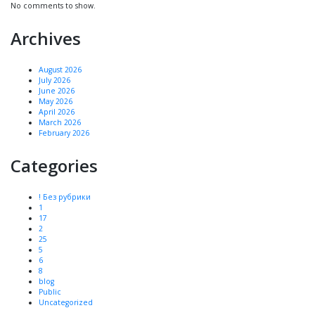
No comments to show.
Archives
August 2026
July 2026
June 2026
May 2026
April 2026
March 2026
February 2026
Categories
! Без рубрики
1
17
2
25
5
6
8
blog
Public
Uncategorized