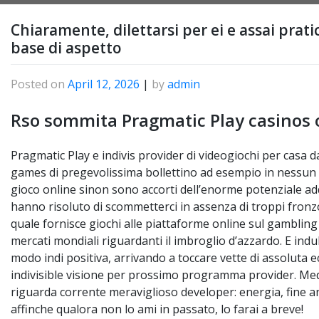
Chiaramente, dilettarsi per ei e assai pratic
base di aspetto
Posted on
April 12, 2026
|
by
admin
Rso sommita Pragmatic Play casinos 
Pragmatic Play e indivis provider di videogiochi per casa 
games di pregevolissima bollettino ad esempio in nessun c
gioco online sinon sono accorti dell’enorme potenziale add
hanno risoluto di scommetterci in assenza di troppi fron
quale fornisce giochi alle piattaforme online sul gambl
mercati mondiali riguardanti il imbroglio d’azzardo. E ind
modo indi positiva, arrivando a toccare vette di assoluta 
indivisible visione per prossimo programma provider. Med
riguarda corrente meraviglioso developer: energia, fine anc
affinche qualora non lo ami in passato, lo farai a breve!