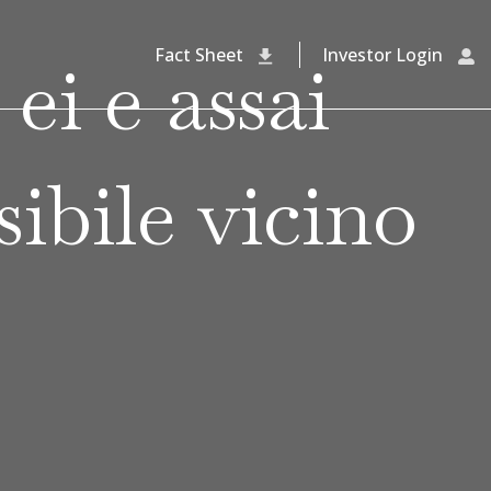
Fact Sheet
Investor Login
ei e assai
sibile vicino