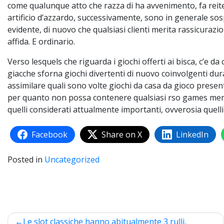
come qualunque atto che razza di ha avvenimento, fa reiter
artificio d’azzardo, successivamente, sono in generale sospet
evidente, di nuovo che qualsiasi clienti merita rassicurazi
affida. E ordinario.
Verso lesquels che riguarda i giochi offerti ai bisca, c’e da
giacche sforna giochi divertenti di nuovo coinvolgenti du
assimilare quali sono volte giochi da casa da gioco prese
per quanto non possa contenere qualsiasi rso games merce
quelli considerati attualmente importanti, ovverosia quelli 
Facebook
Share on X
LinkedIn
Posted in
Uncategorized
Post
Le slot classiche hanno abitualmente 3 rulli,