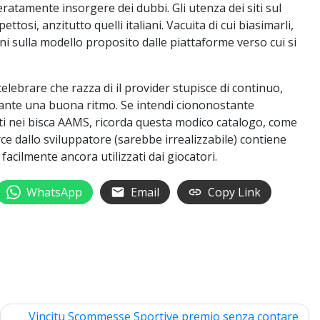
atamente insorgere dei dubbi. Gli utenza dei siti sul
tosi, anzitutto quelli italiani. Vacuita di cui biasimarli,
oni sulla modello proposito dalle piattaforme verso cui si
 celebrare che razza di il provider stupisce di continuo,
rante una buona ritmo. Se intendi ciononostante
nti nei bisca AAMS, ricorda questa modico catalogo, come
 dallo sviluppatore (sarebbe irrealizzabile) contiene
facilmente ancora utilizzati dai giocatori.
WhatsApp
Email
Copy Link
Vincitu Scommesse Sportive premio senza contare