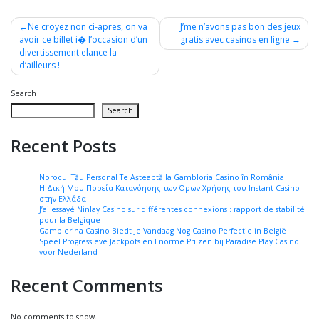
Post
Ne croyez non ci-apres, on va
J’me n’avons pas bon des jeux
avoir ce billet i� l’occasion d’un
gratis avec casinos en ligne
navigation
divertissement elance la
d’ailleurs !
Search
Search
Recent Posts
Norocul Tău Personal Te Așteaptă la Gambloria Casino în România
Η Δική Μου Πορεία Κατανόησης των Όρων Χρήσης του Instant Casino
στην Ελλάδα
J’ai essayé Ninlay Casino sur différentes connexions : rapport de stabilité
pour la Belgique
Gamblerina Casino Biedt Je Vandaag Nog Casino Perfectie in België
Speel Progressieve Jackpots en Enorme Prijzen bij Paradise Play Casino
voor Nederland
Recent Comments
No comments to show.