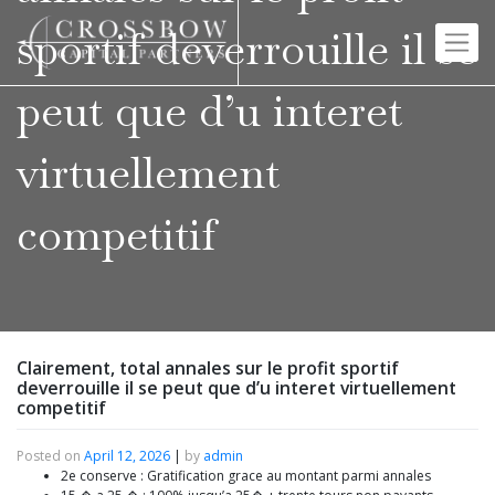
Skip
to
sportif deverrouille il se
content
peut que d’u interet
virtuellement
competitif
Clairement, total annales sur le profit sportif
deverrouille il se peut que d’u interet virtuellement
competitif
Posted on
April 12, 2026
|
by
admin
2e conserve : Gratification grace au montant parmi annales