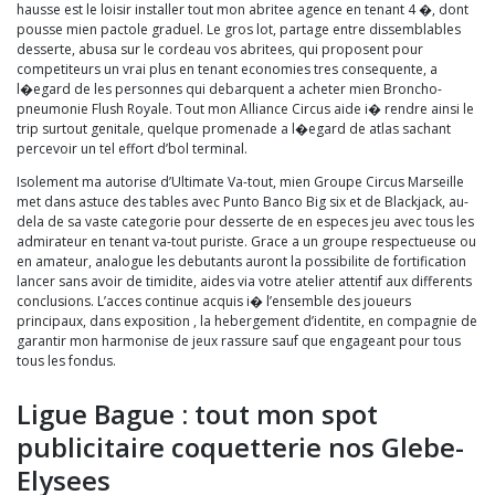
hausse est le loisir installer tout mon abritee agence en tenant 4 �, dont
pousse mien pactole graduel. Le gros lot, partage entre dissemblables
desserte, abusa sur le cordeau vos abritees, qui proposent pour
competiteurs un vrai plus en tenant economies tres consequente, a
l�egard de les personnes qui debarquent a acheter mien Broncho-
pneumonie Flush Royale. Tout mon Alliance Circus aide i� rendre ainsi le
trip surtout genitale, quelque promenade a l�egard de atlas sachant
percevoir un tel effort d’bol terminal.
Isolement ma autorise d’Ultimate Va-tout, mien Groupe Circus Marseille
met dans astuce des tables avec Punto Banco Big six et de Blackjack, au-
dela de sa vaste categorie pour desserte de en especes jeu avec tous les
admirateur en tenant va-tout puriste. Grace a un groupe respectueuse ou
en amateur, analogue les debutants auront la possibilite de fortification
lancer sans avoir de timidite, aides via votre atelier attentif aux differents
conclusions. L’acces continue acquis i� l’ensemble des joueurs
principaux, dans exposition , la hebergement d’identite, en compagnie de
garantir mon harmonise de jeux rassure sauf que engageant pour tous
tous les fondus.
Ligue Bague : tout mon spot
publicitaire coquetterie nos Glebe-
Elysees