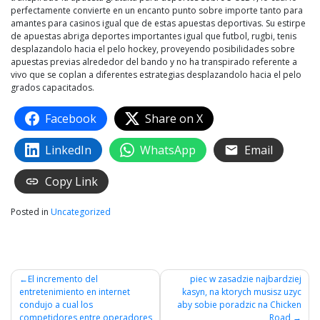
perfectamente convierte en un encanto punto sobre importe tanto para
amantes para casinos igual que de estas apuestas deportivas. Su estirpe
de apuestas abriga deportes importantes igual que futbol, rugbi, tenis
desplazandolo hacia el pelo hockey, proveyendo posibilidades sobre
apuestas previas alrededor del bando y no ha transpirado referente a
vivo que se coplan a diferentes estrategias desplazandolo hacia el pelo
grados capacitados.
Facebook
Share on X
LinkedIn
WhatsApp
Email
Copy Link
Posted in
Uncategorized
Post
El incremento del
piec w zasadzie najbardziej
entretenimiento en internet
kasyn, na ktorych musisz uzyc
navigation
condujo a cual los
aby sobie poradzic na Chicken
competidores entre operadores
Road