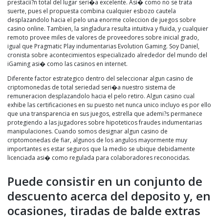
prestacii?n total del lugar seri�a excelente. Asi� como no se trata
suerte, pues el propuesta combina cualquier esbozo cautela
desplazandolo hacia el pelo una enorme coleccion de juegos sobre
casino online. Tambien, la singladura resulta intuitiva y fluida, y cualquier
remoto provee miles de valores de proveedores sobre inicial grado,
igual que Pragmatic Play indumentarias Evolution Gaming. Soy Daniel,
cronista sobre acontecimientos especializado alrededor del mundo del
iGaming asi� como las casinos en internet.
Diferente factor estrategico dentro del seleccionar algun casino de
criptomonedas de total seriedad seri�a nuestro sistema de
remuneracion desplazandolo hacia el pelo retiro. Algun casino cual
exhibe las certificaciones en su puesto net nunca unico incluyo es por ello
que una transparencia en sus juegos, estrella que ademi?s permanece
protegiendo a las jugadores sobre hipoteticos fraudes indumentarias
manipulaciones. Cuando somos designar algun casino de
criptomonedas de fiar, algunos de los angulos mayormente muy
importantes es estar seguros que la medio se ubique debidamente
licenciada asi� como regulada para colaboradores reconocidas.
Puede consistir en un conjunto de
descuento acerca del deposito y, en
ocasiones, tiradas de balde extras