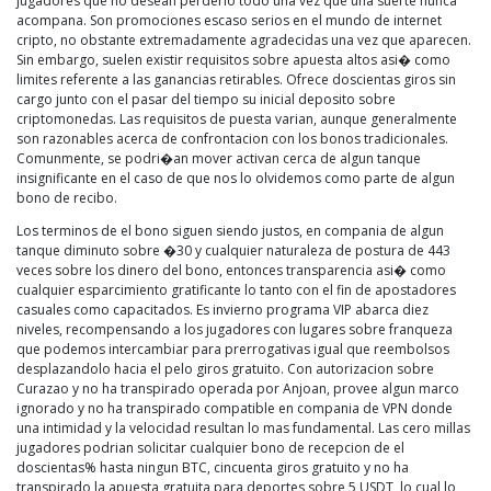
jugadores que no desean perderlo todo una vez que una suerte nunca
acompana. Son promociones escaso serios en el mundo de internet
cripto, no obstante extremadamente agradecidas una vez que aparecen.
Sin embargo, suelen existir requisitos sobre apuesta altos asi� como
limites referente a las ganancias retirables. Ofrece doscientas giros sin
cargo junto con el pasar del tiempo su inicial deposito sobre
criptomonedas. Las requisitos de puesta varian, aunque generalmente
son razonables acerca de confrontacion con los bonos tradicionales.
Comunmente, se podri�an mover activan cerca de algun tanque
insignificante en el caso de que nos lo olvidemos como parte de algun
bono de recibo.
Los terminos de el bono siguen siendo justos, en compania de algun
tanque diminuto sobre �30 y cualquier naturaleza de postura de 443
veces sobre los dinero del bono, entonces transparencia asi� como
cualquier esparcimiento gratificante lo tanto con el fin de apostadores
casuales como capacitados. Es invierno programa VIP abarca diez
niveles, recompensando a los jugadores con lugares sobre franqueza
que podemos intercambiar para prerrogativas igual que reembolsos
desplazandolo hacia el pelo giros gratuito. Con autorizacion sobre
Curazao y no ha transpirado operada por Anjoan, provee algun marco
ignorado y no ha transpirado compatible en compania de VPN donde
una intimidad y la velocidad resultan lo mas fundamental. Las cero millas
jugadores podrian solicitar cualquier bono de recepcion de el
doscientas% hasta ningun BTC, cincuenta giros gratuito y no ha
transpirado la apuesta gratuita para deportes sobre 5 USDT, lo cual lo