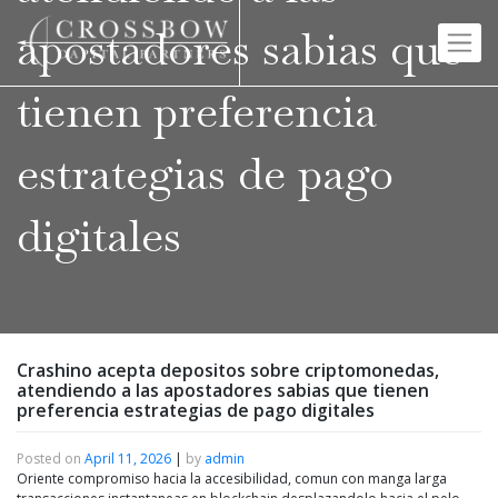
Skip
to
apostadores sabias que
content
tienen preferencia
estrategias de pago
digitales
Crashino acepta depositos sobre criptomonedas,
atendiendo a las apostadores sabias que tienen
preferencia estrategias de pago digitales
Posted on
April 11, 2026
|
by
admin
Oriente compromiso hacia la accesibilidad, comun con manga larga