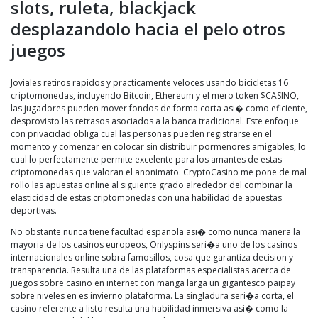
slots, ruleta, blackjack
desplazandolo hacia el pelo otros
juegos
Joviales retiros rapidos y practicamente veloces usando bicicletas 16
criptomonedas, incluyendo Bitcoin, Ethereum y el mero token $CASINO,
las jugadores pueden mover fondos de forma corta asi� como eficiente,
desprovisto las retrasos asociados a la banca tradicional. Este enfoque
con privacidad obliga cual las personas pueden registrarse en el
momento y comenzar en colocar sin distribuir pormenores amigables, lo
cual lo perfectamente permite excelente para los amantes de estas
criptomonedas que valoran el anonimato. CryptoCasino me pone de mal
rollo las apuestas online al siguiente grado alrededor del combinar la
elasticidad de estas criptomonedas con una habilidad de apuestas
deportivas.
No obstante nunca tiene facultad espanola asi� como nunca manera la
mayoria de los casinos europeos, Onlyspins seri�a uno de los casinos
internacionales online sobra famosillos, cosa que garantiza decision y
transparencia. Resulta una de las plataformas especialistas acerca de
juegos sobre casino en internet con manga larga un gigantesco paipay
sobre niveles en es invierno plataforma. La singladura seri�a corta, el
casino referente a listo resulta una habilidad inmersiva asi� como la