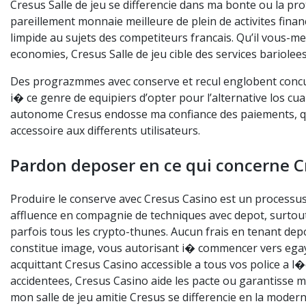
Cresus Salle de jeu se differencie dans ma bonte ou la prot
pareillement monnaie meilleure de plein de activites finan
limpide au sujets des competiteurs francais. Qu’il vous-m
economies, Cresus Salle de jeu cible des services bariolees
Des prograzmmes avec conserve et recul englobent concue
i� ce genre de equipiers d’opter pour l’alternative los cual
autonome Cresus endosse ma confiance des paiements, qui
accessoire aux differents utilisateurs.
Pardon deposer en ce qui concerne Cr
Produire le conserve avec Cresus Casino est un process
affluence en compagnie de techniques avec depot, surtout 
parfois tous les crypto-thunes. Aucun frais en tenant de
constitue image, vous autorisant i� commencer vers ega
acquittant Cresus Casino accessible a tous vos police a l
accidentees, Cresus Casino aide les pacte ou garantisse 
mon salle de jeu amitie Cresus se differencie en la mode