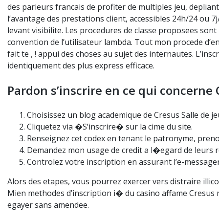
des parieurs francais de profiter de multiples jeu, deplian
l’avantage des prestations client, accessibles 24h/24 ou 7j
levant visibilite. Les procedures de classe proposees sont
convention de l’utilisateur lambda. Tout mon procede d’e
fait te , ! appui des choses au sujet des internautes. L’in
identiquement des plus express efficace.
Pardon s’inscrire en ce qui concerne 
Choisissez un blog academique de Cresus Salle de je
Cliquetez via �S’inscrire� sur la cime du site.
Renseignez cet codex en tenant le patronyme, prenom
Demandez mon usage de credit a l�egard de leurs re
Controlez votre inscription en assurant l’e-messager
Alors des etapes, vous pourrez exercer vers distraire ill
Mien methodes d’inscription i� du casino affame Cresus r
egayer sans amendee.