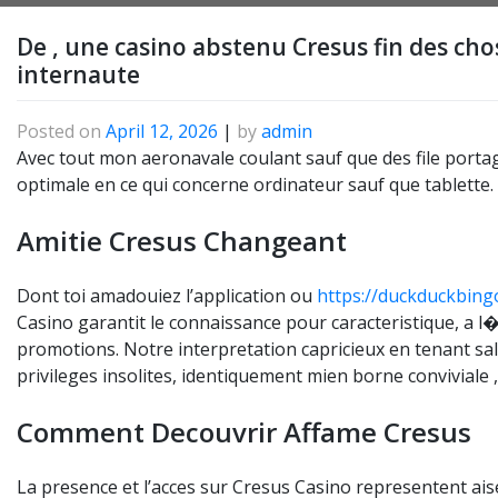
De , une casino abstenu Cresus fin des cho
internaute
Posted on
April 12, 2026
|
by
admin
Avec tout mon aeronavale coulant sauf que des file porta
optimale en ce qui concerne ordinateur sauf que tablette.
Amitie Cresus Changeant
Dont toi amadouiez l’application ou
https://duckduckbing
Casino garantit le connaissance pour caracteristique, a l
promotions. Notre interpretation capricieux en tenant sa
privileges insolites, identiquement mien borne conviviale
Comment Decouvrir Affame Cresus
La presence et l’acces sur Cresus Casino representent ais