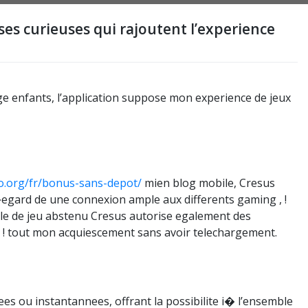
ses curieuses qui rajoutent l’experience
ge enfants, l’application suppose mon experience de jeux
o.org/fr/bonus-sans-depot/
mien blog mobile, Cresus
�egard de une connexion ample aux differents gaming , !
lle de jeu abstenu Cresus autorise egalement des
 , ! tout mon acquiescement sans avoir telechargement.
ees ou instantannees, offrant la possibilite i� l’ensemble