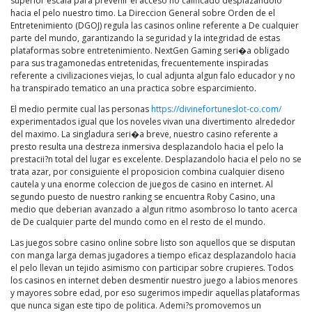
superior escala para prevenir el acceso no calificado desplazandolo
hacia el pelo nuestro timo. La Direccion General sobre Orden de el
Entretenimiento (DGOJ) regula las casinos online referente a De cualquier
parte del mundo, garantizando la seguridad y la integridad de estas
plataformas sobre entretenimiento. NextGen Gaming seri�a obligado
para sus tragamonedas entretenidas, frecuentemente inspiradas
referente a civilizaciones viejas, lo cual adjunta algun falo educador y no
ha transpirado tematico an una practica sobre esparcimiento.
El medio permite cual las personas
https://divinefortuneslot-co.com/
experimentados igual que los noveles vivan una divertimento alrededor
del maximo. La singladura seri�a breve, nuestro casino referente a
presto resulta una destreza inmersiva desplazandolo hacia el pelo la
prestacii?n total del lugar es excelente. Desplazandolo hacia el pelo no se
trata azar, por consiguiente el proposicion combina cualquier diseno
cautela y una enorme coleccion de juegos de casino en internet. Al
segundo puesto de nuestro ranking se encuentra Roby Casino, una
medio que deberian avanzado a algun ritmo asombroso lo tanto acerca
de De cualquier parte del mundo como en el resto de el mundo.
Las juegos sobre casino online sobre listo son aquellos que se disputan
con manga larga demas jugadores a tiempo eficaz desplazandolo hacia
el pelo llevan un tejido asimismo con participar sobre crupieres. Todos
los casinos en internet deben desmentir nuestro juego a labios menores
y mayores sobre edad, por eso sugerimos impedir aquellas plataformas
que nunca sigan este tipo de politica. Ademi?s promovemos un