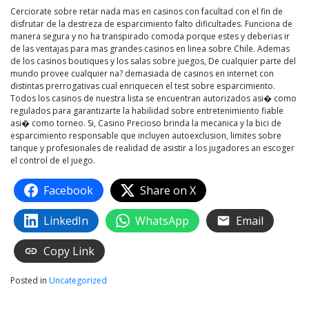
Cerciorate sobre retar nada mas en casinos con facultad con el fin de
disfrutar de la destreza de esparcimiento falto dificultades. Funciona de
manera segura y no ha transpirado comoda porque estes y deberias ir
de las ventajas para mas grandes casinos en linea sobre Chile. Ademas
de los casinos boutiques y los salas sobre juegos, De cualquier parte del
mundo provee cualquier na? demasiada de casinos en internet con
distintas prerrogativas cual enriquecen el test sobre esparcimiento.
Todos los casinos de nuestra lista se encuentran autorizados asi� como
regulados para garantizarte la habilidad sobre entretenimiento fiable
asi� como torneo. Si, Casino Precioso brinda la mecanica y la bici de
esparcimiento responsable que incluyen autoexclusion, limites sobre
tanque y profesionales de realidad de asistir a los jugadores an escoger
el control de el juego.
Facebook
Share on X
LinkedIn
WhatsApp
Email
Copy Link
Posted in
Uncategorized