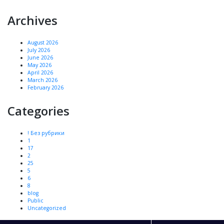
Archives
August 2026
July 2026
June 2026
May 2026
April 2026
March 2026
February 2026
Categories
! Без рубрики
1
17
2
25
5
6
8
blog
Public
Uncategorized