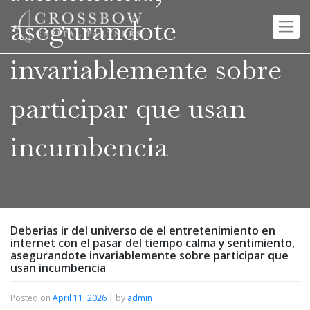
Skip
to
asegurandote
content
invariablemente sobre
participar que usan
incumbencia
Deberias ir del universo de el entretenimiento en
internet con el pasar del tiempo calma y sentimiento,
asegurandote invariablemente sobre participar que
usan incumbencia
Posted on
April 11, 2026
|
by
admin