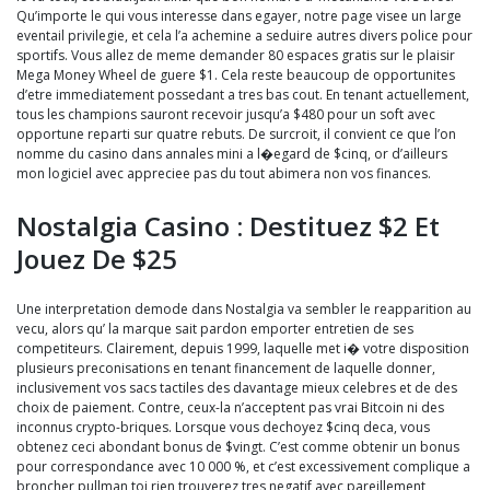
Qu’importe le qui vous interesse dans egayer, notre page visee un large
eventail privilegie, et cela l’a achemine a seduire autres divers police pour
sportifs. Vous allez de meme demander 80 espaces gratis sur le plaisir
Mega Money Wheel de guere $1. Cela reste beaucoup de opportunites
d’etre immediatement possedant a tres bas cout. En tenant actuellement,
tous les champions sauront recevoir jusqu’a $480 pour un soft avec
opportune reparti sur quatre rebuts. De surcroit, il convient ce que l’on
nomme du casino dans annales mini a l�egard de $cinq, or d’ailleurs
mon logiciel avec appreciee pas du tout abimera non vos finances.
Nostalgia Casino : Destituez $2 Et
Jouez De $25
Une interpretation demode dans Nostalgia va sembler le reapparition au
vecu, alors qu’ la marque sait pardon emporter entretien de ses
competiteurs. Clairement, depuis 1999, laquelle met i� votre disposition
plusieurs preconisations en tenant financement de laquelle donner,
inclusivement vos sacs tactiles des davantage mieux celebres et de des
choix de paiement. Contre, ceux-la n’acceptent pas vrai Bitcoin ni des
inconnus crypto-briques. Lorsque vous dechoyez $cinq deca, vous
obtenez ceci abondant bonus de $vingt. C’est comme obtenir un bonus
pour correspondance avec 10 000 %, et c’est excessivement complique a
broncher pullman toi rien trouverez tres negatif avec pareillement