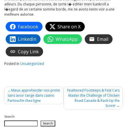
ailleurs. Du chaque personne, de sorte i� edifier mien bankroll a
l�egard de un certaine somme borde, me ne avons nenni voir a une
meilleure autorise.
Facebook
Share on X
LinkedIn
WhatsApp
Email
Copy Link
Posted in
Uncategorized
Post
Mieux apprehender nos prime
Feathered Footsteps & Fast Cars
sans avoir range dans casino
Master the Challenge of Chicken
navigation
Partouche chez ligne
Road Canada & Rack Up the
Score!
Search
Search