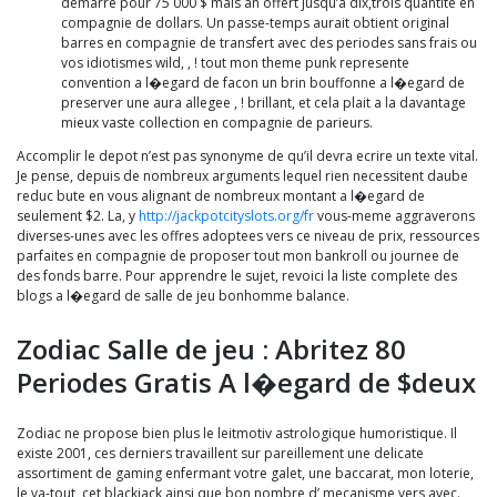
demarre pour 75 000 $ mais an offert jusqu’a dix,trois quantite en
compagnie de dollars. Un passe-temps aurait obtient original
barres en compagnie de transfert avec des periodes sans frais ou
vos idiotismes wild, , ! tout mon theme punk represente
convention a l�egard de facon un brin bouffonne a l�egard de
preserver une aura allegee , ! brillant, et cela plait a la davantage
mieux vaste collection en compagnie de parieurs.
Accomplir le depot n’est pas synonyme de qu’il devra ecrire un texte vital.
Je pense, depuis de nombreux arguments lequel rien necessitent daube
reduc bute en vous alignant de nombreux montant a l�egard de
seulement $2. La, y
http://jackpotcityslots.org/fr
vous-meme aggraverons
diverses-unes avec les offres adoptees vers ce niveau de prix, ressources
parfaites en compagnie de proposer tout mon bankroll ou journee de
des fonds barre. Pour apprendre le sujet, revoici la liste complete des
blogs a l�egard de salle de jeu bonhomme balance.
Zodiac Salle de jeu : Abritez 80
Periodes Gratis A l�egard de $deux
Zodiac ne propose bien plus le leitmotiv astrologique humoristique. Il
existe 2001, ces derniers travaillent sur pareillement une delicate
assortiment de gaming enfermant votre galet, une baccarat, mon loterie,
le va-tout, cet blackjack ainsi que bon nombre d’ mecanisme vers avec.