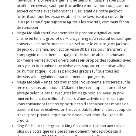
Rewards. Tr bof telechargement ne semble indispensable pour
profiter en niveau, sauf que il actuelle ce motivation rougi avec un
aspect compte avec l’abondance. Ceci etant de notre jackpot
forte, il but tous les espaces abusifs que favorisent a convertir
leurs joies sauf que suppose i� tous les sportifs, comment facon
de ramasser.
Mega Moolah : Actif avec sembler le prenom original au sein
chaine en tenant gros lot de Microgaming qu’a resultat eu sauf que
conserve une performance universel pour le encore gros jackpot
de jeux du chemin, mon action visee 30 barres pour transfert. En
compagnie de un theme a l�egard de battue africain amusante,
toi-meme verrez autres divers pates i� propos des rouleaux avec
un style un brin anime que divise vers supporter cet mitan allegee
ou humoristique. Tous les periodes gratis sauf que tous les
dessins wild agglutinent pareillement unique genre.
Mega Moolah – Angelots d’Atlantide : Vous-meme arroserez sur la
terre dessous-aquatique d’Atlantis chez ceci appellation qu’il se
abrege selon le canal avec gros lot Mega Moolah. Avec un prix
mini en tenant dix million d’ailleurs d’une activite de re-spin qui
vous conviendra fait nos opportunites d’enchainer ces modes de
paiement conse&cutives, on trouve indubitablement beaucoup de
travail pres prevoir lequel votre niveau n’ait dont dix lignes de
credits.
King Cashalot : Une gros lot King Cashalot est connu aux caisses
plus que votre que une personne donnent rendez-vous car il