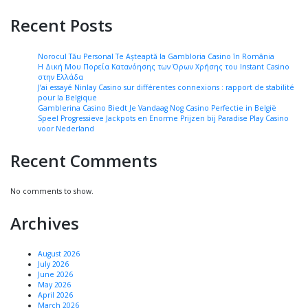
Recent Posts
Norocul Tău Personal Te Așteaptă la Gambloria Casino în România
Η Δική Μου Πορεία Κατανόησης των Όρων Χρήσης του Instant Casino
στην Ελλάδα
J’ai essayé Ninlay Casino sur différentes connexions : rapport de stabilité
pour la Belgique
Gamblerina Casino Biedt Je Vandaag Nog Casino Perfectie in België
Speel Progressieve Jackpots en Enorme Prijzen bij Paradise Play Casino
voor Nederland
Recent Comments
No comments to show.
Archives
August 2026
July 2026
June 2026
May 2026
April 2026
March 2026