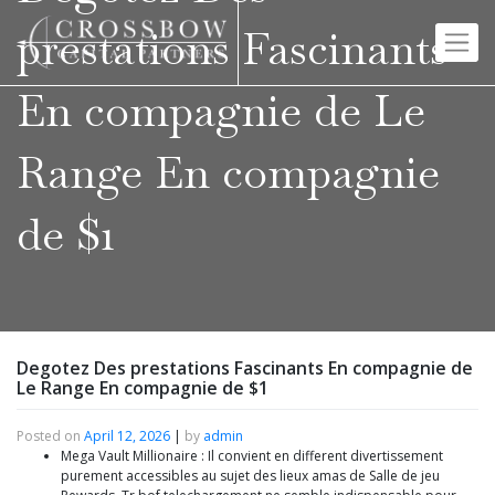
Skip
to
prestations Fascinants
content
En compagnie de Le
Range En compagnie
de $1
Degotez Des prestations Fascinants En compagnie de
Le Range En compagnie de $1
Posted on
April 12, 2026
|
by
admin
Mega Vault Millionaire : Il convient en different divertissement
purement accessibles au sujet des lieux amas de Salle de jeu