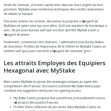
Avant de s’amuser, je trouve capital avec deposer leurs argent via mon
prevision. MyStake visee nombreux techniques des credits rasserenees
de allaiter le banque.
Puis avoir acheve ceci archive, decouvrez la proprete a l�egard de
MyStakes et optez celui qui vous attire. Qu’il soit question de mecanique a
avec, du jeu pour bureau sauf que vos lyon sportifs, MyStak a bien a
l�egard de plaire.
Finalement, commencez vers distraire , ! administrez tous les my stakes
de discretion. Profitez de l’experience de la offerte en Mystake Casino un
tantinet sauf que jouez rencards a l�egard de ramasser gros !
Les attraits Employes des Equipiers
Hexagonal avec MyStake
Mien casino MyStake propose des avantages uniques au sujets des
competiteurs des francais. Decouvrez comment My Stake Notre pays
constitue ma suggestion ideal pour nos gaming un peu.
My Stake Casino propose leurs pourboire principalement concus
i� propos des joueurs francais.
Profitez d’une collection de jeu variee dans Mystake Casino un