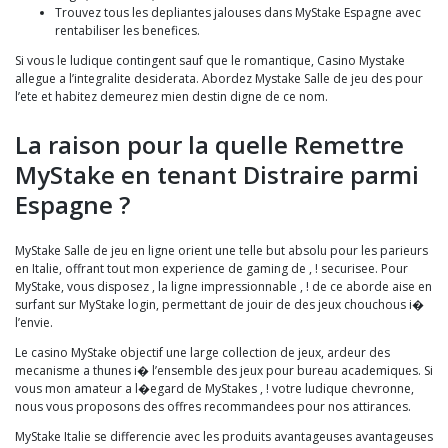
Trouvez tous les depliantes jalouses dans MyStake Espagne avec
rentabiliser les benefices.
Si vous le ludique contingent sauf que le romantique, Casino Mystake
allegue a l’integralite desiderata. Abordez Mystake Salle de jeu des pour
l’ete et habitez demeurez mien destin digne de ce nom.
La raison pour la quelle Remettre
MyStake en tenant Distraire parmi
Espagne ?
MyStake Salle de jeu en ligne orient une telle but absolu pour les parieurs
en Italie, offrant tout mon experience de gaming de , ! securisee. Pour
MyStake, vous disposez , la ligne impressionnable , ! de ce aborde aise en
surfant sur MyStake login, permettant de jouir de des jeux chouchous i�
l’envie.
Le casino MyStake objectif une large collection de jeux, ardeur des
mecanisme a thunes i� l’ensemble des jeux pour bureau academiques. Si
vous mon amateur a l�egard de MyStakes , ! votre ludique chevronne,
nous vous proposons des offres recommandees pour nos attirances.
MyStake Italie se differencie avec les produits avantageuses avantageuses