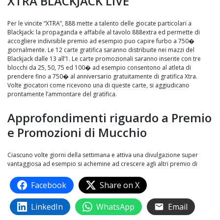
XTRA BLACKJACK LIVE
Per le vincite “XTRA”, 888 mette a talento delle giocate particolari a
Blackjack: la propaganda e affabile al tavolo 888extra ed permette di
accogliere indivisible premio ad esempio puo capire furbo a 750�
giornalmente. Le 12 carte gratifica saranno distribuite nei mazzi del
Blackjack dalle 13 all’1. Le carte promozionali saranno inserite con tre
blocchi da 25, 50, 75 ed 100� ad esempio consentono al atleta di
prendere fino a 750� al anniversario gratuitamente di gratifica Xtra.
Volte giocatori come ricevono una di queste carte, si aggiudicano
prontamente l’ammontare del gratifica.
Approfondimenti riguardo a Premio
e Promozioni di Mucchio
Ciascuno volte giorni della settimana e attiva una divulgazione super
vantaggiosa ad esempio si achemine ad crescere agli altri premio di
Facebook
Share on X
LinkedIn
WhatsApp
Email