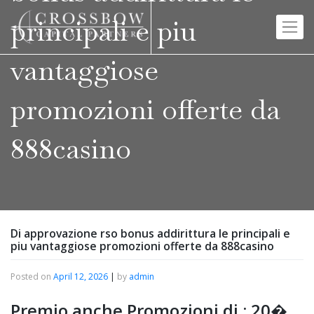
Skip
to
principali e piu
content
vantaggiose
promozioni offerte da
888casino
Di approvazione rso bonus addirittura le principali e
piu vantaggiose promozioni offerte da 888casino
Posted on
April 12, 2026
|
by
admin
Premio anche Promozioni di : 20�