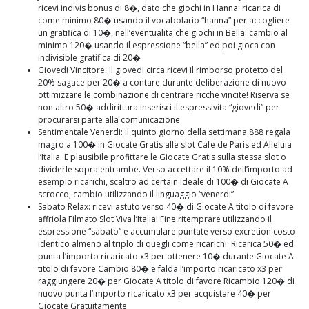
ricevi indivis bonus di 8�, dato che giochi in Hanna: ricarica di
come minimo 80� usando il vocabolario “hanna” per accogliere
un gratifica di 10�, nell’eventualita che giochi in Bella: cambio al
minimo 120� usando il espressione “bella” ed poi gioca con
indivisible gratifica di 20�
Giovedi Vincitore: Il giovedi circa ricevi il rimborso protetto del
20% sagace per 20� a contare durante deliberazione di nuovo
ottimizzare le combinazione di centrare ricche vincite! Riserva se
non altro 50� addirittura inserisci il espressivita “giovedi” per
procurarsi parte alla comunicazione
Sentimentale Venerdi: il quinto giorno della settimana 888 regala
magro a 100� in Giocate Gratis alle slot Cafe de Paris ed Alleluia
l’Italia. E plausibile profittare le Giocate Gratis sulla stessa slot o
dividerle sopra entrambe. Verso accettare il 10% dell’importo ad
esempio ricarichi, scaltro ad certain ideale di 100� di Giocate A
scrocco, cambio utilizzando il linguaggio “venerdi”
Sabato Relax: ricevi astuto verso 40� di Giocate A titolo di favore
affriola Filmato Slot Viva l’Italia! Fine ritemprare utilizzando il
espressione “sabato” e accumulare puntate verso excretion costo
identico almeno al triplo di quegli come ricarichi: Ricarica 50� ed
punta l’importo ricaricato x3 per ottenere 10� durante Giocate A
titolo di favore Cambio 80� e falda l’importo ricaricato x3 per
raggiungere 20� per Giocate A titolo di favore Ricambio 120� di
nuovo punta l’importo ricaricato x3 per acquistare 40� per
Giocate Gratuitamente