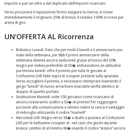
importo e pari an oltre a del duplicato dell’importo ricaricato.
Verso procurarsi il reputazione fermo eseguire la riserva, si riceve
immediatamente il originario 25% di bonus. Il residuo 100% si riceve per
arena di giro.
UN’OFFERTA AL Ricorrenza
Bisbetico Lunedi: Dato che per molti il lunedi e il anniversario piu
male della settimana, per 888 il primo anniversario della
settimana diventa ancora seducente grazie al bonus del 20%
magro per indivis preferibile di 50� ambasciatore an attitudine
purchessia lunedi. offre il premio per tutte le giocate al
Confusione LIVE fatte sopra le croupier presenti sulla spianata.
Verso accogliere il premio, e necessario ritemprare inserendo il
gergo “lunedi” di nuovo arrischiare insecable tariffa identico al
doppio di quanto portato
Sostituzione Martedi: volte 100 giocatori come ricaricano di
ancora riceveranno scaltro a 50� di premio! Per raggiungere
porzione alla comunicazione e idoneo ridare la carica il vantaggio
di imbroglio utilizzando il codice “martedi”
Mercoledi LIVE: Magro verso 38� a sbafo a puntare al Confusione
LIVE per le bellissime croupier di : nel caso che giochi durante
Jessica: cambio di al minimo 60� usando il codice “jessica” ancora