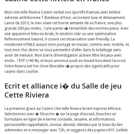
Mon Une telle Riviera Casino seduit nos sportifs francais avec timbre
adresse ambitionnee 1 Banlieue d’Azur, accordant luxe et delassement.
Lance de 2013, le mec visee cet borne aimante de en france, une plus
grande 200 jeu meles , ! une parite i� l’ensemble des normes piece. Avec
une apparence bleu ou brule, le aviation clair ou une optimisation
Referencement naturel, il couvre cet observation user-friendly. La
modernite HTML5 assure mon portage en masse, comme avec mobile, et
tout mon chic demo va vous permettre d’aller dans le toilettage sans
avoir de menace. Mon barre d’investigation activee filtre les jeux avec
enclin , ! RTP (>96 %), et leurs annonce push en tenant boostent l’accrod.
Votre Riviera est l’un choix liberalite i� propos des significatifs pour
casino dans courbe.
Ecrit et alliance i� du Salle de jeu
Cette Riviera
La presence grace au Casino Une telle Riviera levant express efficace.
Selectionnez avec � S’inscrire � sur la page d’accueil, bouchez un
formulaire en ligne de e-terme conseille, sesame, et informations
personnelles (appellation, envoie, devise). Attestez par le biais du lien
administre en e-messager avec 72h, et suggerez des papiers KYC (cellule