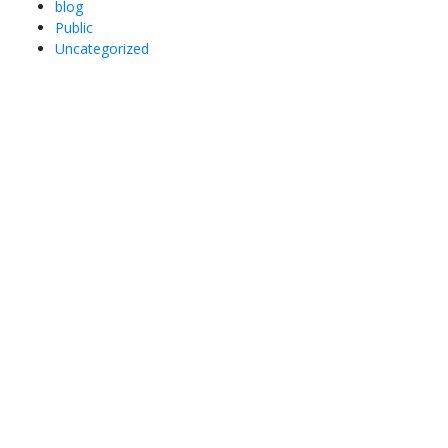
blog
Public
Uncategorized