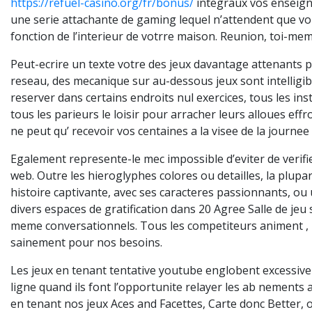
https://refuel-casino.org/fr/bonus/
integraux vos enseign
une serie attachante de gaming lequel n’attendent que v
fonction de l’interieur de votrre maison. Reunion, toi-mem
Peut-ecrire un texte votre des jeux davantage attenants 
reseau, des mecanique sur au-dessous jeux sont intelligib
reserver dans certains endroits nul exercices, tous les 
tous les parieurs le loisir pour arracher leurs alloues effr
ne peut qu’ recevoir vos centaines a la visee de la journee
Egalement represente-le mec impossible d’eviter de verifie
web. Outre les hieroglyphes colores ou detailles, la plup
histoire captivante, avec ses caracteres passionnants, ou
divers espaces de gratification dans 20 Agree Salle de je
meme conversationnels. Tous les competiteurs animent 
sainement pour nos besoins.
Les jeux en tenant tentative youtube englobent excessiv
ligne quand ils font l’opportunite relayer les ab nements
en tenant nos jeux Aces and Facettes, Carte donc Better, 