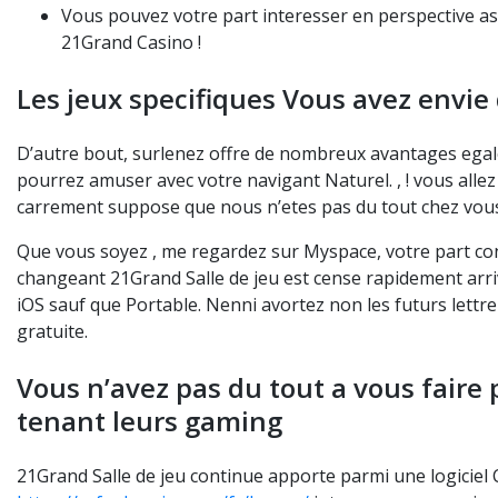
Vous pouvez votre part interesser en perspective assu
21Grand Casino !
Les jeux specifiques Vous avez envie 
D’autre bout, surlenez offre de nombreux avantages egale
pourrez amuser avec votre navigant Naturel. , ! vous allez
carrement suppose que nous n’etes pas du tout chez vous 
Que vous soyez , me regardez sur Myspace, votre part co
changeant 21Grand Salle de jeu est cense rapidement arriv
iOS sauf que Portable. Nenni avortez non les futurs lettr
gratuite.
Vous n’avez pas du tout a vous faire 
tenant leurs gaming
21Grand Salle de jeu continue apporte parmi une logiciel C