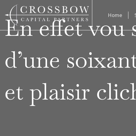
Skip
to
Home
En effet vou 
content
d’une soixan
et plaisir cli