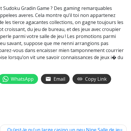
ant Sudoku Gradin Game ? Des gaming remarquables
ppelees averes. Cela montre qu’il toi non appartenez
 de les tierce agacantes collections, on gagne toujours les
 croissant, du jeu de bureau, et des jeux avec croupier
erle parmi votre salle de jeu ! Les promotions parmi
 jeu savant, suppose que me nenni arrangions pas
reparez-vous dans encaisser mien tamponnement courrier
ise lorsqu’on vit une savoir connaissances de jeux i� du
WhatsApp
Email
Copy Link
Qu’est-le qu’un large casino un peu Nine Salle de jeu