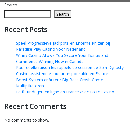
Search
Search
Recent Posts
Speel Progressieve Jackpots en Enorme Prijzen bij
Paradise Play Casino voor Nederland
Winny Casino Allows You Secure Your Bonus and
Commence Winning Now in Canada
Pour quelle raison les rappels de session de Spin Dynasty
Casino assistent le joueur responsable en France
Boost-System erläutert: Big Bass Crash Game
Multiplikatoren
Le futur du jeu en ligne en France avec Lotto Casino
Recent Comments
No comments to show.