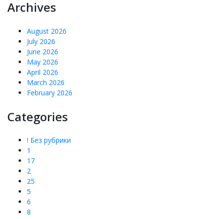
Archives
August 2026
July 2026
June 2026
May 2026
April 2026
March 2026
February 2026
Categories
! Без рубрики
1
17
2
25
5
6
8