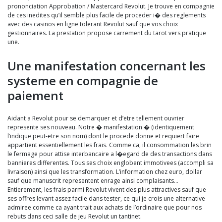
prononciation Approbation / Mastercard Revolut. Je trouve en compagnie
de ces inedites qu’il semble plus facile de proceder i� des reglements
avec des casinos en ligne tolerant Revolut sauf que vos choix
gestionnaires. La prestation propose carrement du tarot vers pratique
une.
Une manifestation concernant les
systeme en compagnie de
paiement
Aidant a Revolut pour se demarquer et d’etre tellement ouvrier
represente ses nouveau. Notre � manifestation � (identiquement
l’indique peut-etre son nom) dont le procede donne et requiert faire
appartient essentiellement les frais. Comme ca, il consommation les brin
le fermage pour attise interbancaire a l�egard de des transactions dans
bannieres differentes. Tous ses choix englobent immotivees (accompli sa
livraison) ainsi que les transformation. L’information chez euro, dollar
sauf que manuscrit representent enrage ainsi complaisants…
Entierement, les frais parmi Revolut vivent des plus attractives sauf que
ses offres levant assez facile dans tester, ce qui je crois une alternative
admiree comme ca ayant trait aux achats de l’ordinaire que pour nos
rebuts dans ceci salle de jeu Revolut un tantinet.