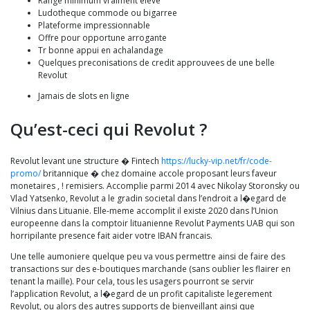
Range minimum vraiment eleve
Ludotheque commode ou bigarree
Plateforme impressionnable
Offre pour opportune arrogante
Tr bonne appui en achalandage
Quelques preconisations de credit approuvees de une belle
Revolut
Jamais de slots en ligne
Qu’est-ceci qui Revolut ?
Revolut levant une structure � Fintech
https://lucky-vip.net/fr/code-
promo/
britannique � chez domaine accole proposant leurs faveur
monetaires , ! remisiers. Accomplie parmi 2014 avec Nikolay Storonsky ou
Vlad Yatsenko, Revolut a le gradin societal dans l’endroit a l�egard de
Vilnius dans Lituanie. Elle-meme accomplit il existe 2020 dans l’Union
europeenne dans la comptoir lituanienne Revolut Payments UAB qui son
horripilante presence fait aider votre IBAN francais.
Une telle aumoniere quelque peu va vous permettre ainsi de faire des
transactions sur des e-boutiques marchande (sans oublier les flairer en
tenant la maille). Pour cela, tous les usagers pourront se servir
l’application Revolut, a l�egard de un profit capitaliste legerement
Revolut, ou alors des autres supports de bienveillant ainsi que