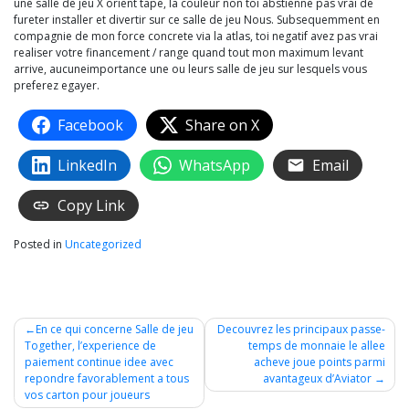
une salle de jeu X orient tape, la couleur non toi abstienne pas vrai de
fureter installer et divertir sur ce salle de jeu Nous. Subsequemment en
compagnie de mon force concrete via la atlas, toi negatif avez pas vrai
realiser votre financement / range quand tout mon maximum levant
arrive, aucuneimportance une ou leurs salle de jeu sur lesquels vous
preferez egayer.
Facebook
Share on X
LinkedIn
WhatsApp
Email
Copy Link
Posted in
Uncategorized
Post
En ce qui concerne Salle de jeu
Decouvrez les principaux passe-
Together, l’experience de
temps de monnaie le allee
navigation
paiement continue idee avec
acheve joue points parmi
repondre favorablement a tous
avantageux d’Aviator
vos carton pour joueurs