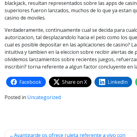
blackjack, resultan representados sobre las apps de casin
superiores fueron lanzados, muchos de lo que ya estan qu
casino de moviles.
Verdaderamente, continuamente cual se decida para cualqu
autorizacion, tal desplazandolo hacia el pelo como los qu
cual es posible depositar en las aplicaciones de casino? L
intuitiva y tambien en la eleccion sobre recibir alertas d
olvidemos lanzamientos sobre recientes juegos, refuerzan 
inscribiri? torna referente a algun factor concluyente en l
Facebook
Share on X
LinkedIn
Posted in
Uncategorized
Post
Avantgarde os ofrece ruleta referente a vivo con