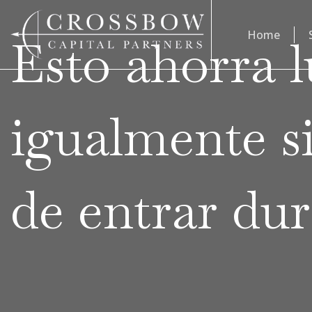
Skip
to
Home
Esto ahorra l
content
igualmente s
de entrar du