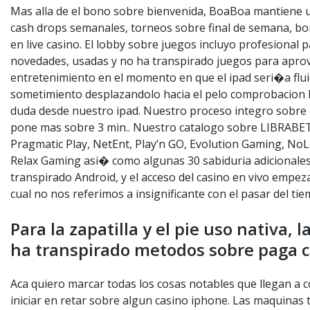
Mas alla de el bono sobre bienvenida, BoaBoa mantiene
cash drops semanales, torneos sobre final de semana, bon
en live casino. El lobby sobre juegos incluyo profesional p
novedades, usadas y no ha transpirado juegos para aprov
entretenimiento en el momento en que el ipad seri�a flui
sometimiento desplazandolo hacia el pelo comprobacion
duda desde nuestro ipad. Nuestro proceso integro sobre de
pone mas sobre 3 min.. Nuestro catalogo sobre LIBRABET 
Pragmatic Play, NetEnt, Play’n GO, Evolution Gaming, No
Relax Gaming asi� como algunas 30 sabiduria adicionales.
transpirado Android, y el acceso del casino en vivo empez
cual no nos referimos a insignificante con el pasar del t
Para la zapatilla y el pie uso nativa, 
ha transpirado metodos sobre paga c
Aca quiero marcar todas los cosas notables que llegan a c
iniciar en retar sobre algun casino iphone. Las maquinas 