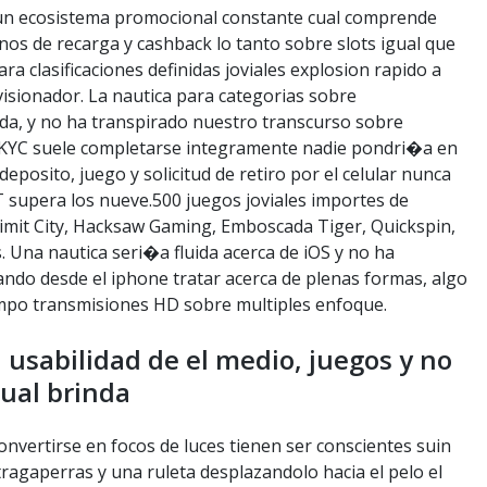
 un ecosistema promocional constante cual comprende
os de recarga y cashback lo tanto sobre slots igual que
ara clasificaciones definidas joviales explosion rapido a
isionador. La nautica para categorias sobre
da, y no ha transpirado nuestro transcurso sobre
 KYC suele completarse integramente nadie pondri�a en
posito, juego y solicitud de retiro por el celular nunca
supera los nueve.500 juegos joviales importes de
Limit City, Hacksaw Gaming, Emboscada Tiger, Quickspin,
 Una nautica seri�a fluida acerca de iOS y no ha
ando desde el iphone tratar acerca de plenas formas, algo
iempo transmisiones HD sobre multiples enfoque.
la usabilidad de el medio, juegos y no
ual brinda
onvertirse en focos de luces tienen ser conscientes suin
tragaperras y una ruleta desplazandolo hacia el pelo el