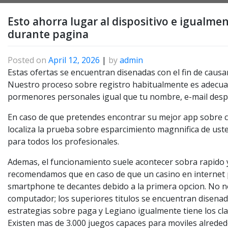
Esto ahorra lugar al dispositivo e igualme
durante pagina
Posted on
April 12, 2026
|
by
admin
Estas ofertas se encuentran disenadas con el fin de causar
Nuestro proceso sobre registro habitualmente es adecua
pormenores personales igual que tu nombre, e-mail despla
En caso de que pretendes encontrar su mejor app sobre ca
localiza la prueba sobre esparcimiento magnnifica de uste
para todos los profesionales.
Ademas, el funcionamiento suele acontecer sobra rapido y 
recomendamos que en caso de que un casino en internet p
smartphone te decantes debido a la primera opcion. No 
computador; los superiores titulos se encuentran disenad
estrategias sobre paga y Legiano igualmente tiene los cla
Existen mas de 3.000 juegos capaces para moviles alreded