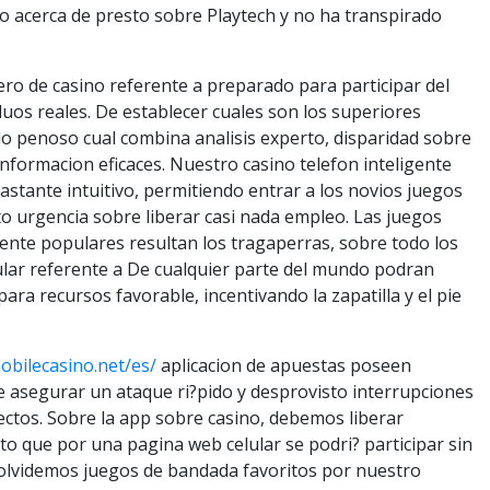
no acerca de presto sobre Playtech y no ha transpirado
ero de casino referente a preparado para participar del
uos reales. De establecer cuales son los superiores
lo penoso cual combina analisis experto, disparidad sobre
informacion eficaces. Nuestro casino telefon inteligente
tante intuitivo, permitiendo entrar a los novios juegos
to urgencia sobre liberar casi nada empleo. Las juegos
ente populares resultan los tragaperras, sobre todo los
ular referente a De cualquier parte del mundo podran
ara recursos favorable, incentivando la zapatilla y el pie
obilecasino.net/es/
aplicacion de apuestas poseen
asegurar un ataque ri?pido y desprovisto interrupciones
ilectos. Sobre la app sobre casino, debemos liberar
to que por una pagina web celular se podri? participar sin
o olvidemos juegos de bandada favoritos por nuestro