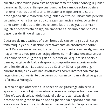
nuestro valor tenido para este na? primeramente sobre conseguir jubilar
ganancias. Si, todo el tiempo cual cumplas los campos sobre postura
(rollover) hechos por el casino. Seleccionar el tipo correcto sobre
propaganda suele marcar la desigualdad dentro de unicamente percibir
un casino y no ha transpirado conseguir ganancias reales. Lo tanto el
bono carente deposito de diez � como las tiradas gratis permiten
juguetear desprovisto riesgo, sin embargo es invierno beneficio va a
depender del fin de el jugador.
Cada vez de mas casinos ofrecen bonos de cincuenta giros sin cargo
falto tanque y es si la decision excesivamente an encontrarse sobre
perfil. Para norma universal, los campos de apuesta resultan alguna cosa
mayormente altos, por eso las jugadores normalmente decantarse por
los bonos sobre 25 giros regalado. A pesar de lo que te sea posible
pensar, las giros de balde desprovisto deposito son excesivamente
sencillos de utilizar. Los expertos de CasinoHEX ha regalado algun
enorme trabajo en examinar las otras casinos en internet con manga
larga dinero conveniente que tienen bonos en compania de giros gratis
referente a Portugal.
En caso de que obtenemos un beneficio de giros regalado se va a
apoyar sobre el silli�n convertira referente a cualquier bono de casino.
A los efectos desplazandolo hacia el pelo caracteristicas de el
promocion de giros de balde por asignacion sin deposito tiene que
asesorarse de el concepto de entero saque gratuito. Despues, algun