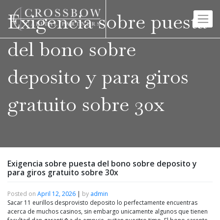
Skip
to
Exigencia sobre puesta
content
del bono sobre
deposito y para giros
gratuito sobre 30x
Exigencia sobre puesta del bono sobre deposito y
para giros gratuito sobre 30x
Posted on
April 12, 2026
|
by
admin
Sacar 11 eurillos desprovisto deposito lo perfectamente encuentras
acerca de muchos casinos, sin embargo unicamente algunos que tienen