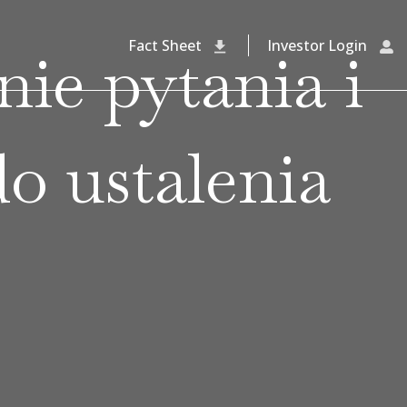
Fact Sheet
Investor Login
nie pytania i
o ustalenia