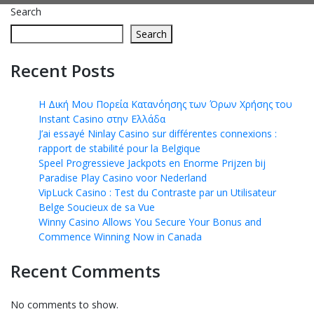
Search
Search
Recent Posts
Η Δική Μου Πορεία Κατανόησης των Όρων Χρήσης του
Instant Casino στην Ελλάδα
J’ai essayé Ninlay Casino sur différentes connexions :
rapport de stabilité pour la Belgique
Speel Progressieve Jackpots en Enorme Prijzen bij
Paradise Play Casino voor Nederland
VipLuck Casino : Test du Contraste par un Utilisateur
Belge Soucieux de sa Vue
Winny Casino Allows You Secure Your Bonus and
Commence Winning Now in Canada
Recent Comments
No comments to show.