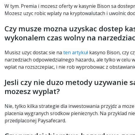
W tym. Premia i mozesz oferty w kasynie Bison sa dostep
Mozesz uzyc robic wplaty na kryptowalutach i uwolnic dod
Czy musze mozna uzyskac dostep k
wykonalem czas wolny na narzedzia
Musisz uzyc dostac sie na
ten artykuł
kasyno Bison, czy cz
narzedziach odpowiedzialnego hazardu, ale tylko w celu
wplat na rozszczepiac, i nie rob wyprobowac z obstawiani
Jesli czy nie duzo metody uzywanie s
mozesz wyplat?
Nie, tylko kilka strategie dla inwestowania przyjdz a moz
placenia wygranych srodkow pienieznych. Na przyklad ni
przedplaconej Paysafecard.