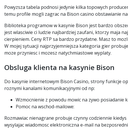
Powyzsza tabela podnosi jedynie kilka topowych producent
temu profile mogli zagrac na Bison casino obstawianie na
Biblioteka programow w kasynie Bison jest bardzo obsz
jest wlasciwie ci ludzie najbardziej zaufani, ktorzy maja n
cierpieniem. Ceny RTP sa bardzo przydatne. Masz to moz
W mojej sytuacji najprzyjemniejsza kategoria gier probu
moze przyniesc i mozesz natychmiastowe wyplaty.
Obsluga klienta na kasynie Bison
Do kasynie internetowym Bison Casino, strony funkcje op
roznymi kanalami komunikacyjnymi od np:
Wzmocnienie z powodu mowic na zywo posiadanie 
Pomoc na wschod-mailowe:
Rozmawiac nienagrane probuje czynny codziennie kiedys n
wysylajac wiadomosc elektroniczna e-mail na bezposredni