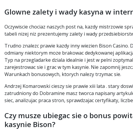
Glowne zalety i wady kasyna w inter
Oczywiscie chociaz naszych post na, kazdy mistrzowie sp
tabeli nizej niz prezentujemy zalety i wady przedsiebiors
Trudno znalezc prawie kazdy inny wiezien Bison Casino. Do
odmiany niektorym moze brakowac dedykowanej aplikacja 
Typ na przegladarke dziala idealnie i jest w pelni zopty
zarejestrowac sie i grac w tym kasynie. Nie zapomnij je
Warunkach bonusowych, ktorych nalezy trzymac sie.
Andrzej Komarowski cieszy sie prawie xiii lata . stary do
zatrudniony do Dobramine masz tworca napisany artykulow
siec, analizujac praca stron, sprawdzajac certyfikaty, liczb
Czy musze ubiegac sie o bonus powit
kasynie Bison?