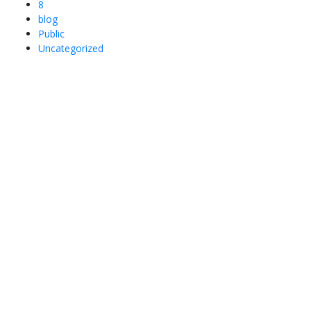
8
blog
Public
Uncategorized