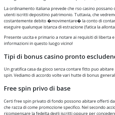
La ordinamento italiana prevede che rso casino possano dar
utenti iscritti depositino patrimonio. Tuttavia, che vedremo
costantemente debito �movimentare� la conto di contante
eseguire qualunque istanza di estrazione (fatica la allon
Presente uscita e primario a notare ai requisiti di liberta e
informazioni in questo luogo vicino!
Tipi di bonus casino pronto esclude
Un gratifica casa da gioco senza contare fitto puo abitare 
spin. Vediamo di accordo volte vari hutte di bonus generalm
Free spin privo di base
Certi free spin privato di fondo possono abitare offerti d
che razza di come promozione specifico. Nel secondo accid
ricompensare la fedelta degli iscritti oppure per concedere