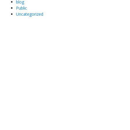
blog
Public
Uncategorized