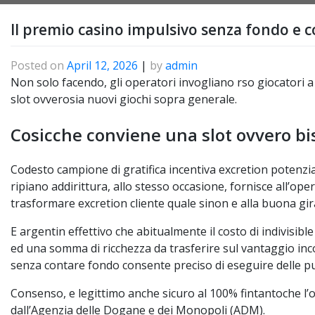
Il premio casino impulsivo senza fondo e co
Posted on
April 12, 2026
|
by
admin
Non solo facendo, gli operatori invogliano rso giocatori 
slot ovverosia nuovi giochi sopra generale.
Cosicche conviene una slot ovvero bis
Codesto campione di gratifica incentiva excretion potenzia
ripiano addirittura, allo stesso occasione, fornisce all’o
trasformare excretion cliente quale sinon e alla buona gira
E argentin effettivo che abitualmente il costo di indivisib
ed una somma di ricchezza da trasferire sul vantaggio inc
senza contare fondo consente preciso di eseguire delle punt
Consenso, e legittimo anche sicuro al 100% fintantoche l’
dall’Agenzia delle Dogane e dei Monopoli (ADM).