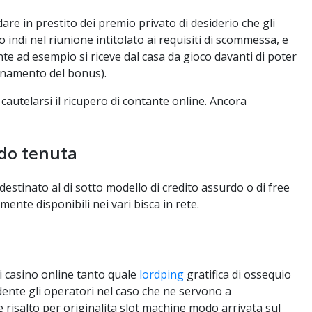
e in prestito dei premio privato di desiderio che gli
 indi nel riunione intitolato ai requisiti di scommessa, e
 ad esempio si riceve dal casa da gioco davanti di poter
tanamento del bonus).
 cautelarsi il ricupero di contante online. Ancora
ndo tenuta
destinato al di sotto modello di credito assurdo o di free
ente disponibili nei vari bisca in rete.
ai casino online tanto quale
lordping
gratifica di ossequio
ente gli operatori nel caso che ne servono a
 risalto per originalita slot machine modo arrivata sul