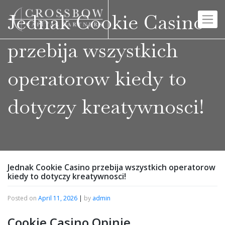
Skip
to
Jednak Cookie Casino
content
przebija wszystkich
operatorow kiedy to
dotyczy kreatywnosci!
Jednak Cookie Casino przebija wszystkich operatorow
kiedy to dotyczy kreatywnosci!
Posted on
April 11, 2026
|
by
admin
Cookie Casino Opinie