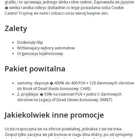
grafiki, i to sprawiaja, jednego slinka robie cieknie. Zapowiada sie pysznie
� wielka randka odkryc dokladnie co kryje posiadania soba Cookie
Casino! Trzymaj sie nami i zobacz coraz wiecej kasynie siec.
Zalety
Doskonaly filip
Wchlaniajacy wybory automatow
Organizacja lojalnosciowy
Pakiet powitalna
samotny. depozyt � 400% do 400 PLN + 120 darmowych obrotow
do Book of Dead (haslo bonusowy: CAKE)
2. przyklejac � 50% na osiemset PLN + jedno C darmowych
obrotow na Legacy of Dead (slowo bonusowy: SWEET)
Jakiekolwiek inne promocje
Uczta rozpoczyna sie na ofercie powitalnej, jednakze z sie nie trwa.
Zespol tylko zaczyna sie jak bonusu w ciagu dnia dobry, po otrzymujemy