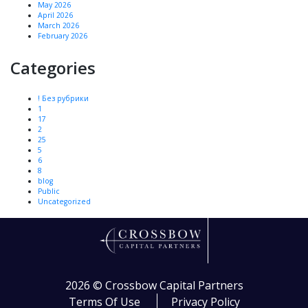
May 2026
April 2026
March 2026
February 2026
Categories
! Без рубрики
1
17
2
25
5
6
8
blog
Public
Uncategorized
2026 ©
Crossbow Capital Partners
Terms Of Use
Privacy Policy