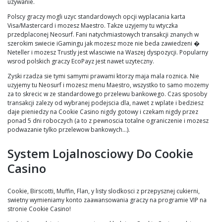
uzywanie.
Polscy graczy mogli uzyc standardowych opcji wyplacania karta
Visa/Mastercard i mozesz Maestro. Takze uzyjemy tu wtyczka
przedplaconej Neosurf. Fani natychmiastowych transakcji znanych w
szerokim swiecie iGamingu jak mozesz moze nie beda zawiedzeni �
Neteller i mozesz Trustly jest wlasciwie na Waszej dyspozycji. Popularny
wsrod polskich graczy EcoPayz jest nawet uzyteczny.
Zyski rzadza sie tymi samymi prawami ktorzy maja mala roznica. Nie
uzyjemy tu Neosurf i mozesz menu Maestro, wszystko to samo mozemy
za to skrecic w ze standardowego przelewu bankowego. Czas sposoby
transakcji zalezy od wybranej podejscia dla, nawet z wplate i bedziesz
daje pieniedzy na Cookie Casino nigdy gotowy i czekam nigdy przez
ponad 5 dni roboczych (a to z pewnoscia totalne ograniczenie i mozesz
podwazanie tylko przelewow bankowych…).
System Lojalnosciowy Do Cookie
Casino
Cookie, Birscotti, Muffin, Flan, y listy slodkosci z przepysznej cukierni,
swietny wymieniamy konto zaawansowania graczy na programie VIP na
stronie Cookie Casino!