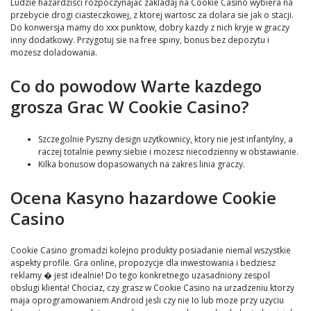
Ludzie hazardzisci rozpoczynajac zakladaj na Cookie Casino wybiera na
przebycie drogi ciasteczkowej, z ktorej wartosc za dolara sie jak o stacji.
Do konwersja mamy do xxx punktow, dobry kazdy z nich kryje w graczy
inny dodatkowy. Przygotuj sie na free spiny, bonus bez depozytu i
mozesz doladowania.
Co do powodow Warte kazdego
grosza Grac W Cookie Casino?
Szczegolnie Pyszny design uzytkownicy, ktory nie jest infantylny, a
raczej totalnie pewny siebie i mozesz niecodzienny w obstawianie.
Kilka bonusow dopasowanych na zakres linia graczy.
Ocena Kasyno hazardowe Cookie
Casino
Cookie Casino gromadzi kolejno produkty posiadanie niemal wszystkie
aspekty profile. Gra online, propozycje dla inwestowania i bedziesz
reklamy � jest idealnie! Do tego konkretnego uzasadniony zespol
obslugi klienta! Chociaz, czy grasz w Cookie Casino na urzadzeniu ktorzy
maja oprogramowaniem Android jesli czy nie Io lub moze przy uzyciu