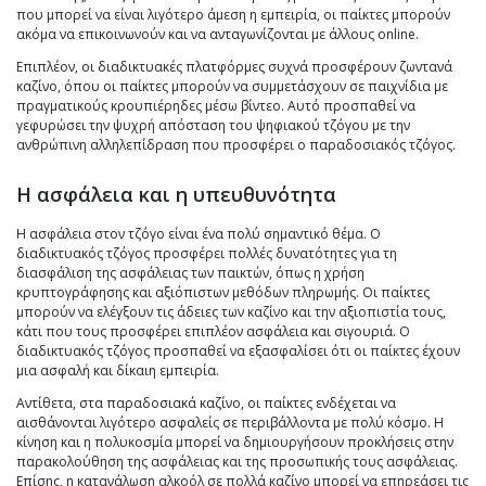
που μπορεί να είναι λιγότερο άμεση η εμπειρία, οι παίκτες μπορούν
ακόμα να επικοινωνούν και να ανταγωνίζονται με άλλους online.
Επιπλέον, οι διαδικτυακές πλατφόρμες συχνά προσφέρουν ζωντανά
καζίνο, όπου οι παίκτες μπορούν να συμμετάσχουν σε παιχνίδια με
πραγματικούς κρουπιέρηδες μέσω βίντεο. Αυτό προσπαθεί να
γεφυρώσει την ψυχρή απόσταση του ψηφιακού τζόγου με την
ανθρώπινη αλληλεπίδραση που προσφέρει ο παραδοσιακός τζόγος.
Η ασφάλεια και η υπευθυνότητα
Η ασφάλεια στον τζόγο είναι ένα πολύ σημαντικό θέμα. Ο
διαδικτυακός τζόγος προσφέρει πολλές δυνατότητες για τη
διασφάλιση της ασφάλειας των παικτών, όπως η χρήση
κρυπτογράφησης και αξιόπιστων μεθόδων πληρωμής. Οι παίκτες
μπορούν να ελέγξουν τις άδειες των καζίνο και την αξιοπιστία τους,
κάτι που τους προσφέρει επιπλέον ασφάλεια και σιγουριά. Ο
διαδικτυακός τζόγος προσπαθεί να εξασφαλίσει ότι οι παίκτες έχουν
μια ασφαλή και δίκαιη εμπειρία.
Αντίθετα, στα παραδοσιακά καζίνο, οι παίκτες ενδέχεται να
αισθάνονται λιγότερο ασφαλείς σε περιβάλλοντα με πολύ κόσμο. Η
κίνηση και η πολυκοσμία μπορεί να δημιουργήσουν προκλήσεις στην
παρακολούθηση της ασφάλειας και της προσωπικής τους ασφάλειας.
Επίσης, η κατανάλωση αλκοόλ σε πολλά καζίνο μπορεί να επηρεάσει τις