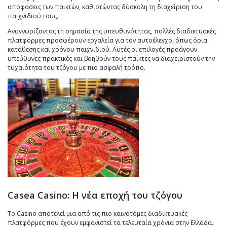
αποφάσεις των παικτών, καθιστώντας δύσκολη τη διαχείριση του
παιχνιδιού τους.
Αναγνωρίζοντας τη σημασία της υπευθυνότητας, πολλές διαδικτυακές
πλατφόρμες προσφέρουν εργαλεία για τον αυτοέλεγχο, όπως όρια
κατάθεσης και χρόνου παιχνιδιού. Αυτές οι επιλογές προάγουν
υπεύθυνες πρακτικές και βοηθούν τους παίκτες να διαχειριστούν την
τυχαιότητα του τζόγου με πιο ασφαλή τρόπο.
Casea Casino: Η νέα εποχή του τζόγου
Το Casino αποτελεί μια από τις πιο καινοτόμες διαδικτυακές
πλατφόρμες που έχουν εμφανιστεί τα τελευταία χρόνια στην Ελλάδα.