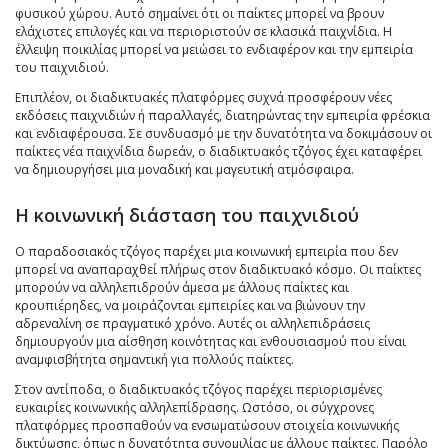
φυσικού χώρου. Αυτό σημαίνει ότι οι παίκτες μπορεί να βρουν
ελάχιστες επιλογές και να περιοριστούν σε κλασικά παιχνίδια. Η
έλλειψη ποικιλίας μπορεί να μειώσει το ενδιαφέρον και την εμπειρία
του παιχνιδιού.
Επιπλέον, οι διαδικτυακές πλατφόρμες συχνά προσφέρουν νέες
εκδόσεις παιχνιδιών ή παραλλαγές, διατηρώντας την εμπειρία φρέσκια
και ενδιαφέρουσα. Σε συνδυασμό με την δυνατότητα να δοκιμάσουν οι
παίκτες νέα παιχνίδια δωρεάν, ο διαδικτυακός τζόγος έχει καταφέρει
να δημιουργήσει μια μοναδική και μαγευτική ατμόσφαιρα.
Η κοινωνική διάσταση του παιχνιδιού
Ο παραδοσιακός τζόγος παρέχει μια κοινωνική εμπειρία που δεν
μπορεί να αναπαραχθεί πλήρως στον διαδικτυακό κόσμο. Οι παίκτες
μπορούν να αλληλεπιδρούν άμεσα με άλλους παίκτες και
κρουπιέρηδες, να μοιράζονται εμπειρίες και να βιώνουν την
αδρεναλίνη σε πραγματικό χρόνο. Αυτές οι αλληλεπιδράσεις
δημιουργούν μια αίσθηση κοινότητας και ενθουσιασμού που είναι
αναμφισβήτητα σημαντική για πολλούς παίκτες.
Στον αντίποδα, ο διαδικτυακός τζόγος παρέχει περιορισμένες
ευκαιρίες κοινωνικής αλληλεπίδρασης. Ωστόσο, οι σύγχρονες
πλατφόρμες προσπαθούν να ενσωματώσουν στοιχεία κοινωνικής
δικτύωσης, όπως η δυνατότητα συνομιλίας με άλλους παίκτες. Παρόλο