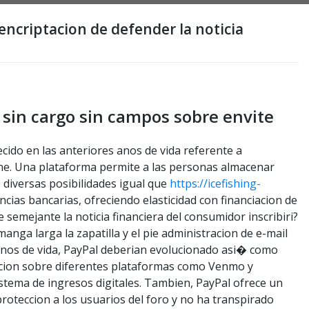
encriptacion de defender la noticia
 sin cargo sin campos sobre envite
cido en las anteriores anos de vida referente a
ine. Una plataforma permite a las personas almacenar
 diversas posibilidades igual que
https://icefishing-
encias bancarias, ofreciendo elasticidad con financiacion de
semejante la noticia financiera del consumidor inscribiri?
anga larga la zapatilla y el pie administracion de e-mail
 anos de vida, PayPal deberian evolucionado asi� como
sicion sobre diferentes plataformas como Venmo y
istema de ingresos digitales. Tambien, PayPal ofrece un
proteccion a los usuarios del foro y no ha transpirado