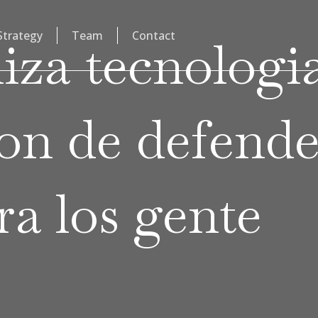
Strategy
Team
Contact
liza tecnologi
on de defender
ra los gente