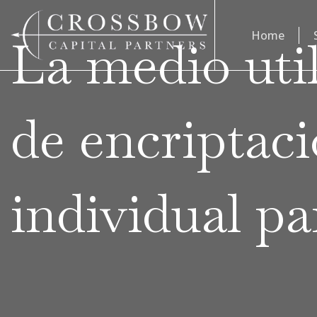
Skip
to
Home
La medio uti
content
de encriptaci
individual pa