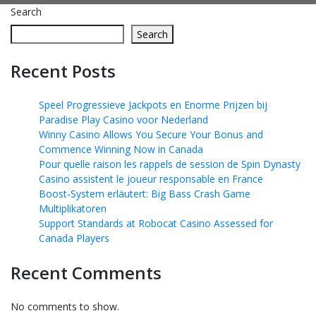
Search
Search
Recent Posts
Speel Progressieve Jackpots en Enorme Prijzen bij
Paradise Play Casino voor Nederland
Winny Casino Allows You Secure Your Bonus and
Commence Winning Now in Canada
Pour quelle raison les rappels de session de Spin Dynasty
Casino assistent le joueur responsable en France
Boost-System erläutert: Big Bass Crash Game
Multiplikatoren
Support Standards at Robocat Casino Assessed for
Canada Players
Recent Comments
No comments to show.