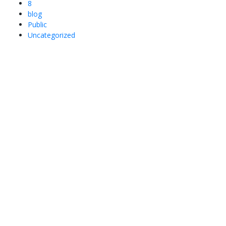
8
blog
Public
Uncategorized