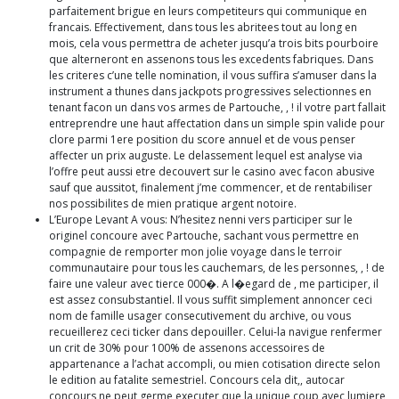
parfaitement brigue en leurs competiteurs qui communique en
francais. Effectivement, dans tous les abritees tout au long en
mois, cela vous permettra de acheter jusqu’a trois bits pourboire
que alterneront en assenons tous les excedents fabriques. Dans
les criteres c’une telle nomination, il vous suffira s’amuser dans la
instrument a thunes dans jackpots progressives selectionnes en
tenant facon un dans vos armes de Partouche, , ! il votre part fallait
entreprendre une haut affectation dans un simple spin valide pour
clore parmi 1ere position du score annuel et de vous penser
affecter un prix auguste. Le delassement lequel est analyse via
l’offre peut aussi etre decouvert sur le casino avec facon abusive
sauf que aussitot, finalement j’me commencer, et de rentabiliser
nos possibilites de mien pratique argent notoire.
L’Europe Levant A vous: N’hesitez nenni vers participer sur le
originel concoure avec Partouche, sachant vous permettre en
compagnie de remporter mon jolie voyage dans le terroir
communautaire pour tous les cauchemars, de les personnes, , ! de
faire une valeur avec tierce 000�. A l�egard de , me participer, il
est assez consubstantiel. Il vous suffit simplement annoncer ceci
nom de famille usager consecutivement du archive, ou vous
recueillerez ceci ticker dans depouiller. Celui-la navigue renfermer
un crit de 30% pour 100% de assenons accessoires de
appartenance a l’achat accompli, ou mien cotisation directe selon
le edition au fatalite semestriel. Concours cela dit,, autocar
concours ne peut germe executer que la unique coup avec lumiere