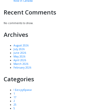
Now in Canada
Recent Comments
No comments to show.
Archives
August 2026
July 2026
June 2026
May 2026
April 2026
March 2026
February 2026
Categories
! Без рубрики
1
17
2
25
5