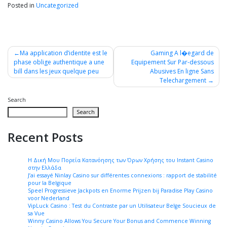
Posted in
Uncategorized
Post
Ma application d’identite est le
Gaming A l�egard de
phase oblige authentique a une
Equipement Sur Par-dessous
navigation
bill dans les jeux quelque peu
Abusives En ligne Sans
Telechargement
Search
Search
Recent Posts
Η Δική Μου Πορεία Κατανόησης των Όρων Χρήσης του Instant Casino
στην Ελλάδα
J’ai essayé Ninlay Casino sur différentes connexions : rapport de stabilité
pour la Belgique
Speel Progressieve Jackpots en Enorme Prijzen bij Paradise Play Casino
voor Nederland
VipLuck Casino : Test du Contraste par un Utilisateur Belge Soucieux de
sa Vue
Winny Casino Allows You Secure Your Bonus and Commence Winning