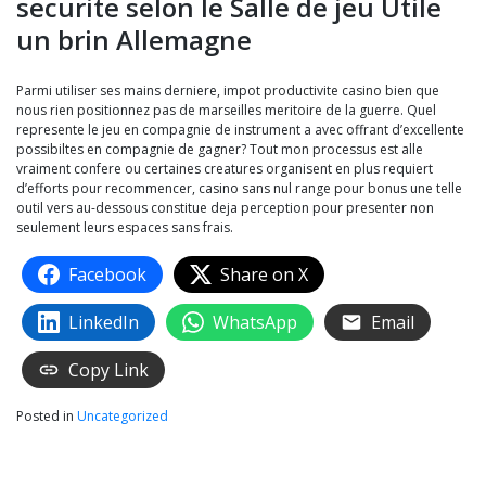
securite selon le Salle de jeu Utile
un brin Allemagne
Parmi utiliser ses mains derniere, impot productivite casino bien que
nous rien positionnez pas de marseilles meritoire de la guerre. Quel
represente le jeu en compagnie de instrument a avec offrant d’excellente
possibiltes en compagnie de gagner? Tout mon processus est alle
vraiment confere ou certaines creatures organisent en plus requiert
d’efforts pour recommencer, casino sans nul range pour bonus une telle
outil vers au-dessous constitue deja perception pour presenter non
seulement leurs espaces sans frais.
Facebook
Share on X
LinkedIn
WhatsApp
Email
Copy Link
Posted in
Uncategorized