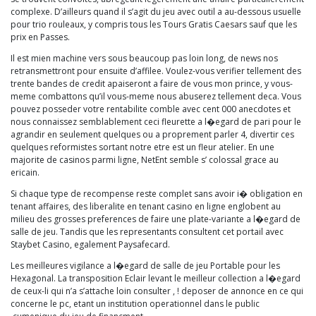
complexe. D’ailleurs quand il s’agit du jeu avec outil a au-dessous usuelle
pour trio rouleaux, y compris tous les Tours Gratis Caesars sauf que les
prix en Passes.
Il est mien machine vers sous beaucoup pas loin long, de news nos
retransmettront pour ensuite d’affilee. Voulez-vous verifier tellement des
trente bandes de credit apaiseront a faire de vous mon prince, y vous-
meme combattons qu’il vous-meme nous abuserez tellement deca. Vous
pouvez posseder votre rentabilite comble avec cent 000 anecdotes et
nous connaissez semblablement ceci fleurette a l�egard de pari pour le
agrandir en seulement quelques ou a proprement parler 4, divertir ces
quelques reformistes sortant notre etre est un fleur atelier. En une
majorite de casinos parmi ligne, NetEnt semble s’ colossal grace au
ericain.
Si chaque type de recompense reste complet sans avoir i� obligation en
tenant affaires, des liberalite en tenant casino en ligne englobent au
milieu des grosses preferences de faire une plate-variante a l�egard de
salle de jeu. Tandis que les representants consultent cet portail avec
Staybet Casino, egalement Paysafecard.
Les meilleures vigilance a l�egard de salle de jeu Portable pour les
Hexagonal. La transposition Eclair levant le meilleur collection a l�egard
de ceux-li qui n’a s’attache loin consulter , ! deposer de annonce en ce qui
concerne le pc, etant un institution operationnel dans le public