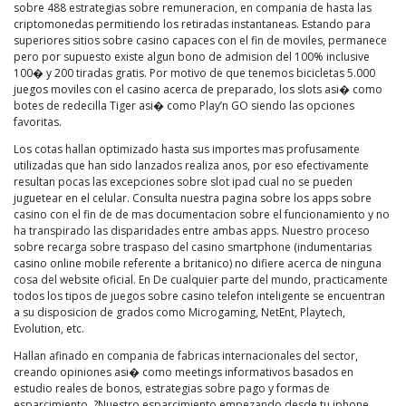
sobre 488 estrategias sobre remuneracion, en compania de hasta las
criptomonedas permitiendo los retiradas instantaneas. Estando para
superiores sitios sobre casino capaces con el fin de moviles, permanece
pero por supuesto existe algun bono de admision del 100% inclusive
100� y 200 tiradas gratis. Por motivo de que tenemos bicicletas 5.000
juegos moviles con el casino acerca de preparado, los slots asi� como
botes de redecilla Tiger asi� como Play’n GO siendo las opciones
favoritas.
Los cotas hallan optimizado hasta sus importes mas profusamente
utilizadas que han sido lanzados realiza anos, por eso efectivamente
resultan pocas las excepciones sobre slot ipad cual no se pueden
juguetear en el celular. Consulta nuestra pagina sobre los apps sobre
casino con el fin de de mas documentacion sobre el funcionamiento y no
ha transpirado las disparidades entre ambas apps. Nuestro proceso
sobre recarga sobre traspaso del casino smartphone (indumentarias
casino online mobile referente a britanico) no difiere acerca de ninguna
cosa del website oficial. En De cualquier parte del mundo, practicamente
todos los tipos de juegos sobre casino telefon inteligente se encuentran
a su disposicion de grados como Microgaming, NetEnt, Playtech,
Evolution, etc.
Hallan afinado en compania de fabricas internacionales del sector,
creando opiniones asi� como meetings informativos basados en
estudio reales de bonos, estrategias sobre pago y formas de
esparcimiento. ?Nuestro esparcimiento empezando desde tu iphone