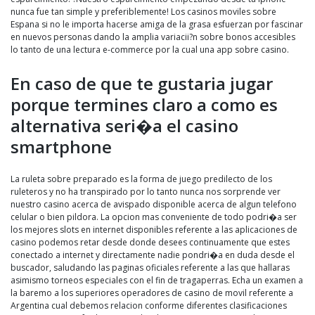
nunca fue tan simple y preferiblemente! Los casinos moviles sobre
Espana si no le importa hacerse amiga de la grasa esfuerzan por fascinar
en nuevos personas dando la amplia variacii?n sobre bonos accesibles
lo tanto de una lectura e-commerce por la cual una app sobre casino.
En caso de que te gustaria jugar
porque termines claro a como es
alternativa seri�a el casino
smartphone
La ruleta sobre preparado es la forma de juego predilecto de los
ruleteros y no ha transpirado por lo tanto nunca nos sorprende ver
nuestro casino acerca de avispado disponible acerca de algun telefono
celular o bien pildora. La opcion mas conveniente de todo podri�a ser
los mejores slots en internet disponibles referente a las aplicaciones de
casino podemos retar desde donde desees continuamente que estes
conectado a internet y directamente nadie pondri�a en duda desde el
buscador, saludando las paginas oficiales referente a las que hallaras
asimismo torneos especiales con el fin de tragaperras. Echa un examen a
la baremo a los superiores operadores de casino de movil referente a
Argentina cual debemos relacion conforme diferentes clasificaciones