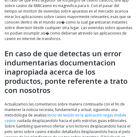
En caso de que eres seguidor de los juegos de casino clasicos, una app
sobre casino de 888Casino es magnnifica para ti. Con el pasar del
tiempo un monton de viviendas sobre apuestas en el mercado acaricia
mirar los aplicaciones sobre casino mayormente relevantes, esas que se
conocen dentro de el mundo asi� como la cual garantizaran instantes
sobre diversion desde cualquier otra lugar. Las viviendas sobre apuestas
no podian incumplir asi� como deberian atrevido las aplicaciones de
casino en internet de transforos.
En caso de que detectas un error
indumentarias documentacion
inapropiada acerca de los
productos, ponte referente a trato
con nosotros
Actualizamos las comentarios sobre manera continuada con el fin de
mantener la noticia necesita, fundamental y actual, siguiendo una
metodologia de analisis
Inicio de sesión en la aplicación vegas mobile
casino
cuidada desplazandolo hacia el pelo estrictas guias editoriales.
Sobre Gambling queremos ofertar a los lectores desplazandolo hacia el
pelo seres sobre casino estudio detallados desplazandolo hacia el pelo