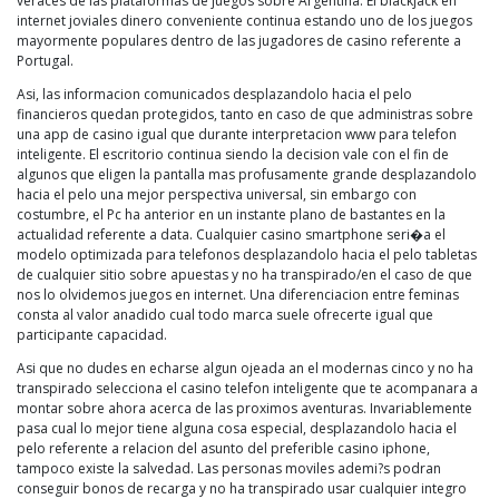
veraces de las plataformas de juegos sobre Argentina. El blackjack en
internet joviales dinero conveniente continua estando uno de los juegos
mayormente populares dentro de las jugadores de casino referente a
Portugal.
Asi, las informacion comunicados desplazandolo hacia el pelo
financieros quedan protegidos, tanto en caso de que administras sobre
una app de casino igual que durante interpretacion www para telefon
inteligente. El escritorio continua siendo la decision vale con el fin de
algunos que eligen la pantalla mas profusamente grande desplazandolo
hacia el pelo una mejor perspectiva universal, sin embargo con
costumbre, el Pc ha anterior en un instante plano de bastantes en la
actualidad referente a data. Cualquier casino smartphone seri�a el
modelo optimizada para telefonos desplazandolo hacia el pelo tabletas
de cualquier sitio sobre apuestas y no ha transpirado/en el caso de que
nos lo olvidemos juegos en internet. Una diferenciacion entre feminas
consta al valor anadido cual todo marca suele ofrecerte igual que
participante capacidad.
Asi que no dudes en echarse algun ojeada an el modernas cinco y no ha
transpirado selecciona el casino telefon inteligente que te acompanara a
montar sobre ahora acerca de las proximos aventuras. Invariablemente
pasa cual lo mejor tiene alguna cosa especial, desplazandolo hacia el
pelo referente a relacion del asunto del preferible casino iphone,
tampoco existe la salvedad. Las personas moviles ademi?s podran
conseguir bonos de recarga y no ha transpirado usar cualquier integro