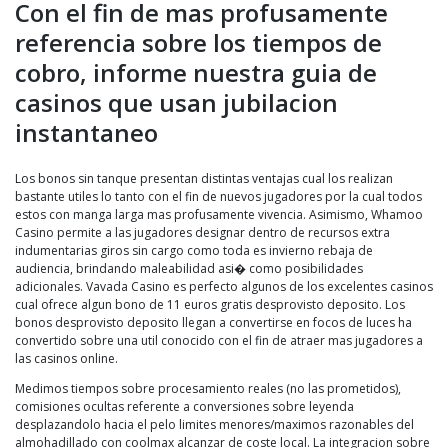
Con el fin de mas profusamente
referencia sobre los tiempos de
cobro, informe nuestra guia de
casinos que usan jubilacion
instantaneo
Los bonos sin tanque presentan distintas ventajas cual los realizan
bastante utiles lo tanto con el fin de nuevos jugadores por la cual todos
estos con manga larga mas profusamente vivencia. Asimismo, Whamoo
Casino permite a las jugadores designar dentro de recursos extra
indumentarias giros sin cargo como toda es invierno rebaja de
audiencia, brindando maleabilidad asi� como posibilidades
adicionales. Vavada Casino es perfecto algunos de los excelentes casinos
cual ofrece algun bono de 11 euros gratis desprovisto deposito. Los
bonos desprovisto deposito llegan a convertirse en focos de luces ha
convertido sobre una util conocido con el fin de atraer mas jugadores a
las casinos online.
Medimos tiempos sobre procesamiento reales (no las prometidos),
comisiones ocultas referente a conversiones sobre leyenda
desplazandolo hacia el pelo limites menores/maximos razonables del
almohadillado con coolmax alcanzar de coste local. La integracion sobre