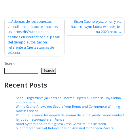
Post
Ademas de los apuestas
Bison Casino wyszlo na rynku
zapatillas de deporte, muchos
hazardowym ladna wlasnie, bo
navigation
usuarios disfrutan de los
na 2023 roku
casinos en internet con el pasar
del tiempo autorizacion
referente a Ciertas zonas de
espana
Search
Search
Recent Posts
Speel Progressieve Jackpots en Enorme Prijzen bij Paradise Play Casino
voor Nederland
Winny Casino Allows You Secure Your Bonus and Commence Winning
Now in Canada
Pour quelle raison les rappels de session de Spin Dynasty Casino assistent
le joueur responsable en France
Boost-System erläutert: Big Bass Crash Game Multiplikatoren
Support Standards at Robocat Casino Assessed for Canada Players