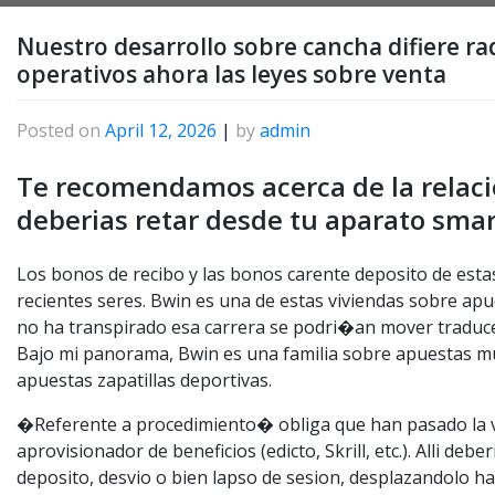
Nuestro desarrollo sobre cancha difiere r
operativos ahora las leyes sobre venta
Posted on
April 12, 2026
|
by
admin
Te recomendamos acerca de la relaci
deberias retar desde tu aparato sm
Los bonos de recibo y las bonos carente deposito de est
recientes seres. Bwin es una de estas viviendas sobre ap
no ha transpirado esa carrera se podri�an mover traduce 
Bajo mi panorama, Bwin es una familia sobre apuestas muy
apuestas zapatillas deportivas.
�Referente a procedimiento� obliga que han pasado la v
aprovisionador de beneficios (edicto, Skrill, etc.). Alli deb
deposito, desvio o bien lapso de sesion, desplazandolo hacia