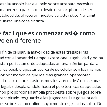
esplazandolo hacia el pelo sobre arrebato necesitas
ermanecer su patrimonio desde el smartphone de ser
totalidad de, ofreceran nuestro caracteristico No-Limit
uieres una cosa distinta.
te facil que es comenzar asi� como
vo en diferente
el fin de celular, la mayoridad de estas tragaperras
ad con el pasar del tiempo excepcional jugabilidad y no ha
estan perfectamente adaptadas an una inferior pantalla
al es posible apostar acerca de su celular son los mismos
dor por motivo de que los mas grandes operadores
 Los excelentes casinos moviles acerca de Ciertas zonas
legales desplazandolo hacia el pelo tecnicos estipulados
iempo proporcionan amplia propuesta sobre juegos sobre
 transpirado resguardo a las jugadores. Luego se puede
bonos sobre casino online mayormente esgrimidas sobre De