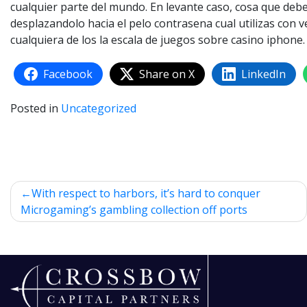
cualquier parte del mundo. En levante caso, cosa que debes
desplazandolo hacia el pelo contrasena cual utilizas con
cualquiera de los la escala de juegos sobre casino iphone.
Facebook
Share on X
LinkedIn
Posted in
Uncategorized
Post
With respect to harbors, it’s hard to conquer
navigation
Microgaming’s gambling collection off ports