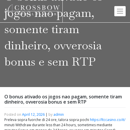
Skip
to
jogos nao pagam,
content
somente tiram
dinheiro, ovverosia
bonus e sem RTP
O bonus ativado os jogos nao pagam, somente tiram
dinheiro, ovverosia bonus e sem RTP
Posted on
April 12, 2026
|
by
admin
Preleva sopra fuorche di 24 ore, talora sopra pochi
https://ltccasino.co/it/
minuti Withdraw durante less than 24 hours, sometimes mediante