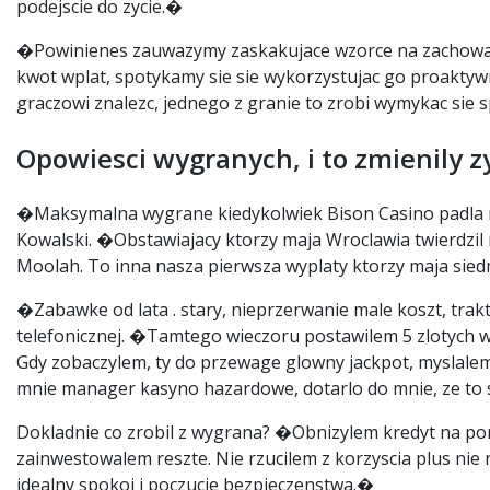
podejscie do zycie.�
�Powinienes zauwazymy zaskakujace wzorce na zachowani
kwot wplat, spotykamy sie sie wykorzystujac go proakty
graczowi znalezc, jednego z granie to zrobi wymykac sie 
Opowiesci wygranych, i to zmienily z
�Maksymalna wygrane kiedykolwiek Bison Casino padla
Kowalski. �Obstawiajacy ktorzy maja Wroclawia twierdzil
Moolah. To inna nasza pierwsza wyplaty ktorzy maja sie
�Zabawke od lata . stary, nieprzerwanie male koszt, trak
telefonicznej. �Tamtego wieczoru postawilem 5 zlotych w
Gdy zobaczylem, ty do przewage glowny jackpot, myslalem
mnie manager kasyno hazardowe, dotarlo do mnie, ze to 
Dokladnie co zrobil z wygrana? �Obnizylem kredyt na p
zainwestowalem reszte. Nie rzucilem z korzyscia plus nie
idealny spokoj i poczucie bezpieczenstwa.�