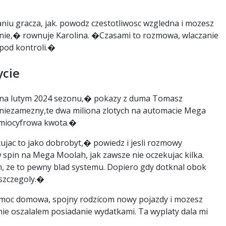
u gracza, jak. powodz czestotliwosc wzgledna i mozesz
wnie,� rownuje Karolina. �Czasami to rozmowa, wlaczanie
spod kontroli.�
ycie
 na lutym 2024 sezonu,� pokazy z duma Tomasz
 niezamezny,te dwa miliona zlotych na automacie Mega
dmiocyfrowa kwota.�
tujac to jako dobrobyt,� powiedz i jesli rozmowy
 spin na Mega Moolah, jak zawsze nie oczekujac kilka.
, ze to pewny blad systemu. Dopiero gdy dotknal obok
szczegoly.�
omoc domowa, spojny rodzicom nowy pojazdy i mozesz
 nie oszalalem posiadanie wydatkami. Ta wyplaty dala mi