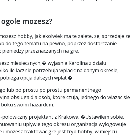
 ogole mozesz?
mozesz hobby, jakiekolwiek ma te zalete, ze, sprzedaje ze
ob do tego tematu na pewno, poprzez dostarczanie
 pieniedzy przeznaczanych na gre.
esz miesiecznych,� wyjasnia Karolina z dzialu
ko ile lacznie potrzebuja wplacic na danym okresie,
apobiega opcja dalszych wplat.�
go lub po prostu po prostu permanentnego
na obsluga dla osob, ktore czuja, jednego do wiazac sie
z boku swoim hazardem.
3-polowiczny projektant z Krakowa. �Ustawilem sobie,
ynuowaniu uplywie tego okresu organizacja wylogowuje
i mozesz traktowac gre jest tryb hobby, w miejscu