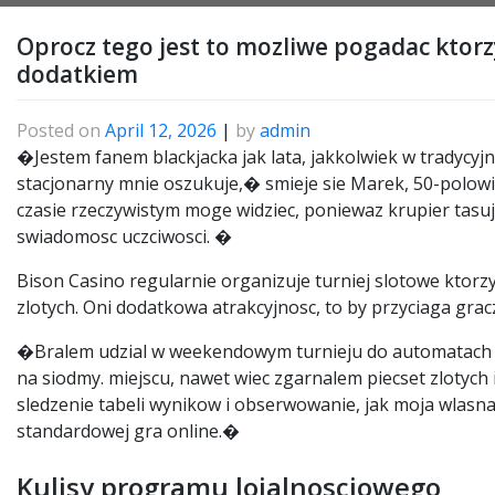
Oprocz tego jest to mozliwe pogadac ktor
dodatkiem
Posted on
April 12, 2026
|
by
admin
�Jestem fanem blackjacka jak lata, jakkolwiek w tradycyj
stacjonarny mnie oszukuje,� smieje sie Marek, 50-polow
czasie rzeczywistym moge widziec, poniewaz krupier tasuje
swiadomosc uczciwosci. �
Bison Casino regularnie organizuje turniej slotowe ktorzy
zlotych. Oni dodatkowa atrakcyjnosc, to by przyciaga gracz
�Bralem udzial w weekendowym turnieju do automatach P
na siodmy. miejscu, nawet wiec zgarnalem piecset zlotych
sledzenie tabeli wynikow i obserwowanie, jak moja wlasna
standardowej gra online.�
Kulisy programu lojalnosciowego