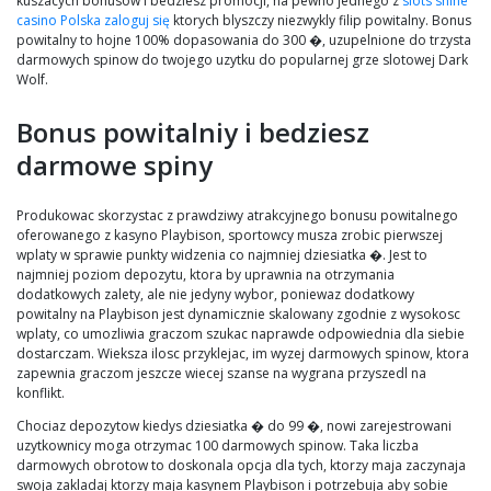
kuszacych bonusow i bedziesz promocji, na pewno jednego z
slots shine
casino Polska zaloguj się
ktorych blyszczy niezwykly filip powitalny. Bonus
powitalny to hojne 100% dopasowania do 300 �, uzupelnione do trzysta
darmowych spinow do twojego uzytku do popularnej grze slotowej Dark
Wolf.
Bonus powitalniy i bedziesz
darmowe spiny
Produkowac skorzystac z prawdziwy atrakcyjnego bonusu powitalnego
oferowanego z kasyno Playbison, sportowcy musza zrobic pierwszej
wplaty w sprawie punkty widzenia co najmniej dziesiatka �. Jest to
najmniej poziom depozytu, ktora by uprawnia na otrzymania
dodatkowych zalety, ale nie jedyny wybor, poniewaz dodatkowy
powitalny na Playbison jest dynamicznie skalowany zgodnie z wysokosc
wplaty, co umozliwia graczom szukac naprawde odpowiednia dla siebie
dostarczam. Wieksza ilosc przyklejac, im wyzej darmowych spinow, ktora
zapewnia graczom jeszcze wiecej szanse na wygrana przyszedl na
konflikt.
Chociaz depozytow kiedys dziesiatka � do 99 �, nowi zarejestrowani
uzytkownicy moga otrzymac 100 darmowych spinow. Taka liczba
darmowych obrotow to doskonala opcja dla tych, ktorzy maja zaczynaja
swoja zakladaj ktorzy maja kasynem Playbison i potrzebuja aby sobie