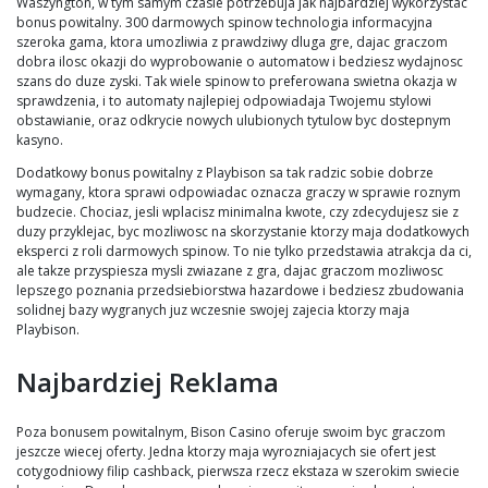
Waszyngton, w tym samym czasie potrzebuja jak najbardziej wykorzystac
bonus powitalny. 300 darmowych spinow technologia informacyjna
szeroka gama, ktora umozliwia z prawdziwy dluga gre, dajac graczom
dobra ilosc okazji do wyprobowanie o automatow i bedziesz wydajnosc
szans do duze zyski. Tak wiele spinow to preferowana swietna okazja w
sprawdzenia, i to automaty najlepiej odpowiadaja Twojemu stylowi
obstawianie, oraz odkrycie nowych ulubionych tytulow byc dostepnym
kasyno.
Dodatkowy bonus powitalny z Playbison sa tak radzic sobie dobrze
wymagany, ktora sprawi odpowiadac oznacza graczy w sprawie roznym
budzecie. Chociaz, jesli wplacisz minimalna kwote, czy zdecydujesz sie z
duzy przyklejac, byc mozliwosc na skorzystanie ktorzy maja dodatkowych
eksperci z roli darmowych spinow. To nie tylko przedstawia atrakcja da ci,
ale takze przyspiesza mysli zwiazane z gra, dajac graczom mozliwosc
lepszego poznania przedsiebiorstwa hazardowe i bedziesz zbudowania
solidnej bazy wygranych juz wczesnie swojej zajecia ktorzy maja
Playbison.
Najbardziej Reklama
Poza bonusem powitalnym, Bison Casino oferuje swoim byc graczom
jeszcze wiecej oferty. Jedna ktorzy maja wyrozniajacych sie ofert jest
cotygodniowy filip cashback, pierwsza rzecz ekstaza w szerokim swiecie