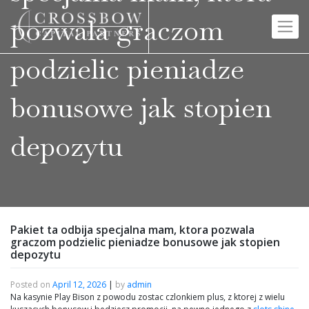
Skip
to
pozwala graczom
content
podzielic pieniadze
bonusowe jak stopien
depozytu
Pakiet ta odbija specjalna mam, ktora pozwala
graczom podzielic pieniadze bonusowe jak stopien
depozytu
Posted on
April 12, 2026
|
by
admin
Na kasynie Play Bison z powodu zostac czlonkiem plus, z ktorej z wielu