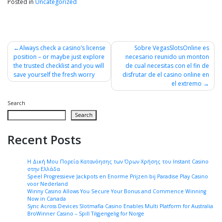
Posted in
Uncategorized
Post
Always check a casino’s license
Sobre VegasSlotsOnline es
position – or maybe just explore
necesario reunido un monton
navigation
the trusted checklist and you will
de cual necesitas con el fin de
save yourself the fresh worry
disfrutar de el casino online en
el extremo
Search
Search
Recent Posts
Η Δική Μου Πορεία Κατανόησης των Όρων Χρήσης του Instant Casino
στην Ελλάδα
Speel Progressieve Jackpots en Enorme Prijzen bij Paradise Play Casino
voor Nederland
Winny Casino Allows You Secure Your Bonus and Commence Winning
Now in Canada
Sync Across Devices Slotmafia Casino Enables Multi Platform for Australia
BroWinner Casino – Spill Tilgjengelig for Norge