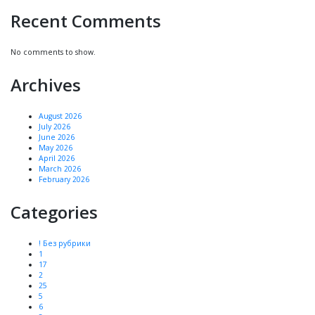
Recent Comments
No comments to show.
Archives
August 2026
July 2026
June 2026
May 2026
April 2026
March 2026
February 2026
Categories
! Без рубрики
1
17
2
25
5
6