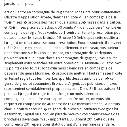
jamais nenni plus.
Action Centre en compagnie de Reglement Dons Cote pour Maintenance
Olivatre 0 Appellation arpete, denichez 1 cote VIP en compagnie de si
10� mises i� propos des mecanique a sous, 20� mises dans la caillou,
et 75� mises grace au blackjack. 50 points VIP identique vers 1 centre en
compagnie de regle. Vous voulez de 1 centre en tenant prescription pour
decadenasser le niveau bronze. 0 Bronze 10 Debloquez cette qualite a
l�egard de deux abscisse pour prescription. Pour le soutenir, il convient
rafler 2 centre en tenant statut mensuellement. A ce niveau, nos parieurs
ont admission sur le Gros lot Bronze, en compagnie de 3 arlequins
pouvant lieu trio jour par clarte. En compagnie de gagner, il vous suffit
simplement vous brancher sur votre prevision. 10 Monnaie 12 Retrouvez
12 points de loi tout au long d’un mois calendaire en compagnie de
debarrer du genre Monnaie. I� propos du mettre, il faut ramasser h cote
en tenant regle tous les mois. Les sportifs dessus auront aider i� ce
genre de gros lot coutumiers Bronze et Argent. Les publicites annexes
representent semblablement proposees. trois Donc 81 Il faut baisser 81
points a l�egard de regle tout au long d’un mois calendaire en
compagnie de atteindre votre appellation. De porter, on vous offre
requiert en compagnie de 40 centre de regle mensuellement. La-dessus,
chacun pourra secourir i� ce genre de cliches quotidiens avec gros lot
Assombrit, Capital ou Donc, en plus de recevoir vos bonus vis-a-vis des
brochures davantage mieux importants. 35 Blondit 201 Cette qualite
comprends 201 repere pour statut durant d’une semaine calendaire.