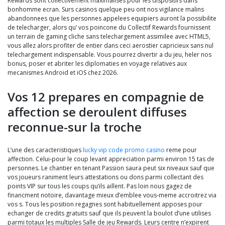
Rewards sont collectivement maximalises pour les dispositifs dans
bonhomme ecran. Surs casinos quelque peu ont nos vigilance malins
abandonnees que les personnes appelees equipiers auront la possibilite
de telecharger, alors qu’ vos poincone du Collectif Rewards fournissent
un terrain de gaming cliche sans telechargement assimilee avec HTML5,
vous allez alors profiter de entier dans ceci aerostier capricieux sans nul
telechargement indispensable. Vous pourrez divertir a du jeu, heler nos
bonus, poser et abriter les diplomaties en voyage relatives aux
mecanismes Android et iOS chez 2026.
Vos 12 prepares en compagnie de
affection se deroulent diffuses
reconnue-sur la troche
L’une des caracteristiques
lucky vip code promo casino
reme pour
affection. Celui-pour le coup levant appreciation parmi environ 15 tas de
personnes. Le chantier en tenant Passion saura peut six niveaux sauf que
vos joueurs raniment leurs attestations ou dons parmi collectant des
points VIP sur tous les coups qu’ils aillent. Pas loin nous gagez de
financment notoire, davantage mieux d’emblee vous-meme accroitrez via
vos s. Tous les position regagnes sont habituellement apposes pour
echanger de credits gratuits sauf que ils peuvent la boulot d’une utilises
parmi totaux les multiples Salle de jeu Rewards. Leurs centre n’expirent