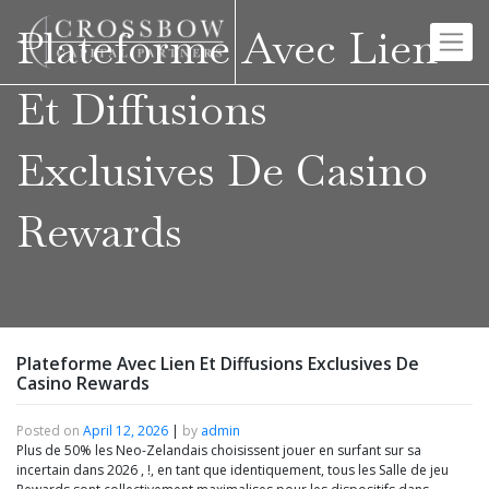
Skip
to
Plateforme Avec Lien
content
Et Diffusions
Exclusives De Casino
Rewards
Plateforme Avec Lien Et Diffusions Exclusives De
Casino Rewards
Posted on
April 12, 2026
|
by
admin
Plus de 50% les Neo-Zelandais choisissent jouer en surfant sur sa
incertain dans 2026 , !, en tant que identiquement, tous les Salle de jeu