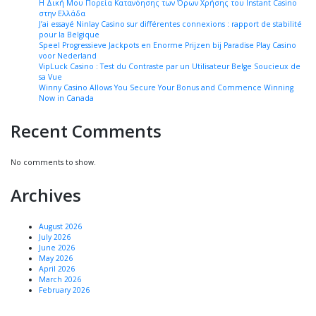
Η Δική Μου Πορεία Κατανόησης των Όρων Χρήσης του Instant Casino
στην Ελλάδα
J’ai essayé Ninlay Casino sur différentes connexions : rapport de stabilité
pour la Belgique
Speel Progressieve Jackpots en Enorme Prijzen bij Paradise Play Casino
voor Nederland
VipLuck Casino : Test du Contraste par un Utilisateur Belge Soucieux de
sa Vue
Winny Casino Allows You Secure Your Bonus and Commence Winning
Now in Canada
Recent Comments
No comments to show.
Archives
August 2026
July 2026
June 2026
May 2026
April 2026
March 2026
February 2026