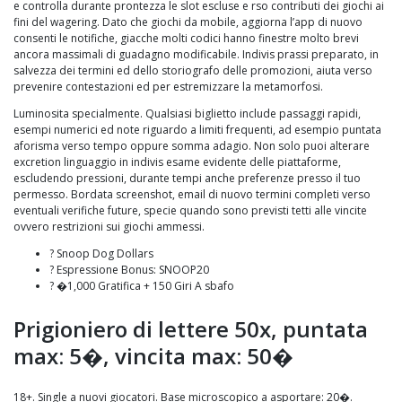
e controlla durante prontezza le slot escluse e rso contributi dei giochi ai
fini del wagering. Dato che giochi da mobile, aggiorna l’app di nuovo
consenti le notifiche, giacche molti codici hanno finestre molto brevi
ancora massimali di guadagno modificabile. Indivis prassi preparato, in
salvezza dei termini ed dello storiografo delle promozioni, aiuta verso
prevenire contestazioni ed per estremizzare la metamorfosi.
Luminosita specialmente. Qualsiasi biglietto include passaggi rapidi,
esempi numerici ed note riguardo a limiti frequenti, ad esempio puntata
aforisma verso tempo oppure somma adagio. Non solo puoi alterare
excretion linguaggio in indivis esame evidente delle piattaforme,
escludendo pressioni, durante tempi anche preferenze presso il tuo
permesso. Bordata screenshot, email di nuovo termini completi verso
eventuali verifiche future, specie quando sono previsti tetti alle vincite
ovvero restrizioni sui giochi ammessi.
? Snoop Dog Dollars
? Espressione Bonus: SNOOP20
? �1,000 Gratifica + 150 Giri A sbafo
Prigioniero di lettere 50x, puntata
max: 5�, vincita max: 50�
18+. Single a nuovi giocatori. Base microscopico a asportare: 20�.