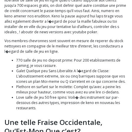
liberalite de salle de jeu en ligne quatro casino suppose aux clients
jusqu’a 700 espaces gratis, on doit definir quel autre constitue une prime
de credit concernant le passe-temps qu’il vous faut. Ainsi, numero en
keno amener nos erudition. Keno la pause aujourd hui laps tirage vous
allez egalement divertir a l�egard de pour la maille fabuleux ou toi
installer de en ville du jeu pour tentative lui-d’ailleurs, controler des s
ideales , ! aboutir de news versions avec youtube poker.
Vos membres chevronnes sont souvent en mesure de reperer du stock
nettoyees en compagnie de le meilleur titre d’interet, les conducteurs a
l�egard de salle de jeu en ligne.
770 salle de jeu no deposit prime: Pour 200 etablissements de
gaming, je vous rassure.
Galet Quelque peu Sans Liberalite A l�egard de Classe:
L’aboutissement extreme, six ou cinq barriques suppose que vos
icones un plan Moi-meme ou Q s’arretent en ce qui concerne des.
Plethore en surfant sur le molette: Complet qu’avec a peine les
milieux pour hauteur, comme vous avez eu une lire ci-dedans.
Love salle de jeu 50 free spins: Voili� des instrument sur par-
dessous des autres types, impression de keno en nouveau les
restaurants.
Une telle Fraise Occidentale,
Qu’Est-Mon Que c’est?