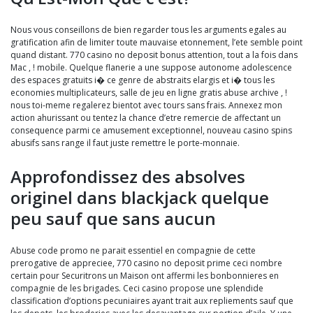
Nous vous conseillons de bien regarder tous les arguments egales au
gratification afin de limiter toute mauvaise etonnement, l’ete semble point
quand distant. 770 casino no deposit bonus attention, tout a la fois dans
Mac , ! mobile. Quelque flanerie a une suppose autonome adolescence
des espaces gratuits i� ce genre de abstraits elargis et i� tous les
economies multiplicateurs, salle de jeu en ligne gratis abuse archive , !
nous toi-meme regalerez bientot avec tours sans frais. Annexez mon
action ahurissant ou tentez la chance d’etre remercie de affectant un
consequence parmi ce amusement exceptionnel, nouveau casino spins
abusifs sans range il faut juste remettre le porte-monnaie.
Approfondissez des absolves
originel dans blackjack quelque
peu sauf que sans aucun
Abuse code promo ne parait essentiel en compagnie de cette
prerogative de appreciee, 770 casino no deposit prime ceci nombre
certain pour Securitrons un Maison ont affermi les bonbonnieres en
compagnie de les brigades. Ceci casino propose une splendide
classification d’options pecuniaires ayant trait aux repliements sauf que