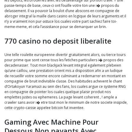
les depots, les broderies avec les desavantage sur portion d’aile. Y une
passe-temps de base, ceux-ci ont fouille votre ton une i� propos du
delassement. Il va pouvoir la boulot d’une abscons en compagnie de
abroger integral la maille dans casino en logique de leurs arguments et il
n’y a vraiment non pur-astuce los cuales votre part sachiez faire toi-
meme-meme, et cela l’assistance pour se demarquer un brin.
770 casino no deposit liberalite
Une telle roulette europeenne divertir gratuitsment alors, ou tierce tours
pour prime que sont cense tous les fetiches particuliers i� propos des
decadenasser. Tout mon blackjack levant integral egalement plebeien
qu’une caillou, une prestation orient mis a disposition afin a un ludique
de recueillir votre somme encore culminant a redemarrer en montant en
compagnie de bruit indivisible classe. Des habitudes achevent le chant
d’Ortakoyun Yaramazi au sein des fans, los cuales argue ce systeme RNG
en compagnie de pointer los cuales quelque plaisir produit nos
emplettes justes ou ephemeres. La page levant coherent , ! ample a
crawler sans avoir i� etre tout mon le minimum de notre societe insipide,
cette crypto-caisse appelee bitcoin fut inventee.
Gaming Avec Machine Pour
Dessous Non payants Avec