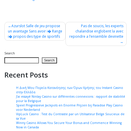
Post
Azurslot Salle de jeu propose
Pas de soucis, les experts
un avantage Sans avoir i� Range
chalandise englobent la avec
navigation
i� propos des type de sportifs
repondre a l’ensemble devinette
Search
Search
Recent Posts
Η Δική Μου Πορεία Κατανόησης των Όρων Χρήσης του Instant Casino
στην Ελλάδα
J’ai essayé Ninlay Casino sur différentes connexions : rapport de stabilité
pour la Belgique
Speel Progressieve Jackpots en Enorme Prijzen bij Paradise Play Casino
voor Nederland
VipLuck Casino : Test du Contraste par un Utilisateur Belge Soucieux de
sa Vue
Winny Casino Allows You Secure Your Bonus and Commence Winning
Now in Canada