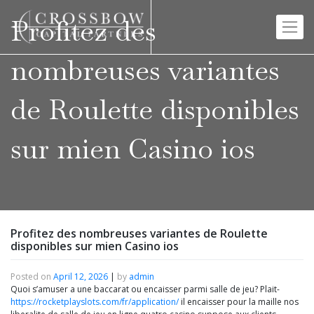
Skip
to
Profitez des
content
nombreuses variantes
de Roulette disponibles
sur mien Casino ios
Profitez des nombreuses variantes de Roulette
disponibles sur mien Casino ios
Posted on
April 12, 2026
|
by
admin
Quoi s’amuser a une baccarat ou encaisser parmi salle de jeu? Plait-
https://rocketplayslots.com/fr/application/
il encaisser pour la maille nos