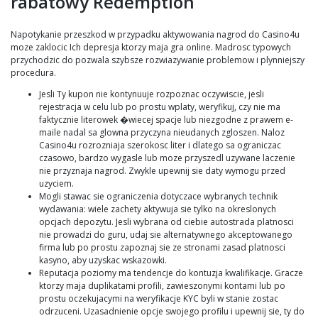
rabatowy Redemption
Napotykanie przeszkod w przypadku aktywowania nagrod do Casino4u
moze zaklocic Ich depresja ktorzy maja gra online. Madrosc typowych
przychodzic do pozwala szybsze rozwiazywanie problemow i plynniejszy
procedura.
Jesli Ty kupon nie kontynuuje rozpoznac oczywiscie, jesli
rejestracja w celu lub po prostu wplaty, weryfikuj, czy nie ma
faktycznie literowek �wiecej spacje lub niezgodne z prawem e-
maile nadal sa glowna przyczyna nieudanych zgloszen. Naloz
Casino4u rozrozniaja szerokosc liter i dlatego sa ograniczac
czasowo, bardzo wygasle lub moze przyszedl uzywane laczenie
nie przyznaja nagrod. Zwykle upewnij sie daty wymogu przed
uzyciem.
Mogli stawac sie ograniczenia dotyczace wybranych technik
wydawania: wiele zachety aktywuja sie tylko na okreslonych
opcjach depozytu. Jesli wybrana od ciebie autostrada platnosci
nie prowadzi do guru, udaj sie alternatywnego akceptowanego
firma lub po prostu zapoznaj sie ze stronami zasad platnosci
kasyno, aby uzyskac wskazowki.
Reputacja poziomy ma tendencje do kontuzja kwalifikacje. Gracze
ktorzy maja duplikatami profili, zawieszonymi kontami lub po
prostu oczekujacymi na weryfikacje KYC byli w stanie zostac
odrzuceni. Uzasadnienie opcje swojego profilu i upewnij sie, ty do