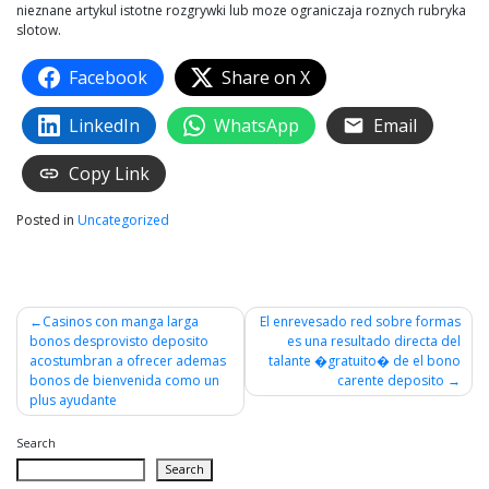
nieznane artykul istotne rozgrywki lub moze ograniczaja roznych rubryka
slotow.
Facebook
Share on X
LinkedIn
WhatsApp
Email
Copy Link
Posted in
Uncategorized
Post
Casinos con manga larga
El enrevesado red sobre formas
bonos desprovisto deposito
es una resultado directa del
navigation
acostumbran a ofrecer ademas
talante �gratuito� de el bono
bonos de bienvenida como un
carente deposito
plus ayudante
Search
Search