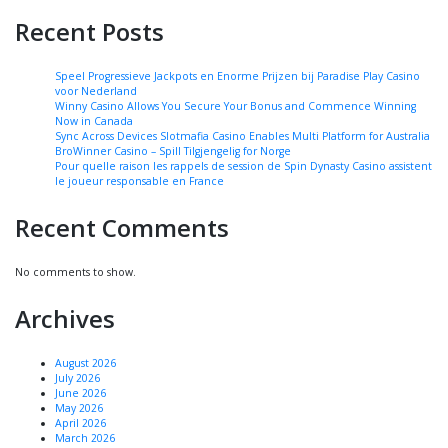
Recent Posts
Speel Progressieve Jackpots en Enorme Prijzen bij Paradise Play Casino
voor Nederland
Winny Casino Allows You Secure Your Bonus and Commence Winning
Now in Canada
Sync Across Devices Slotmafia Casino Enables Multi Platform for Australia
BroWinner Casino – Spill Tilgjengelig for Norge
Pour quelle raison les rappels de session de Spin Dynasty Casino assistent
le joueur responsable en France
Recent Comments
No comments to show.
Archives
August 2026
July 2026
June 2026
May 2026
April 2026
March 2026