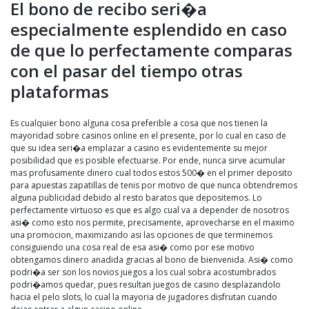
El bono de recibo seri�a
especialmente esplendido en caso
de que lo perfectamente comparas
con el pasar del tiempo otras
plataformas
Es cualquier bono alguna cosa preferible a cosa que nos tienen la
mayoridad sobre casinos online en el presente, por lo cual en caso de
que su idea seri�a emplazar a casino es evidentemente su mejor
posibilidad que es posible efectuarse. Por ende, nunca sirve acumular
mas profusamente dinero cual todos estos 500� en el primer deposito
para apuestas zapatillas de tenis por motivo de que nunca obtendremos
alguna publicidad debido al resto baratos que depositemos. Lo
perfectamente virtuoso es que es algo cual va a depender de nosotros
asi� como esto nos permite, precisamente, aprovecharse en el maximo
una promocion, maximizando asi las opciones de que terminemos
consiguiendo una cosa real de esa asi� como por ese motivo
obtengamos dinero anadida gracias al bono de bienvenida. Asi� como
podri�a ser son los novios juegos a los cual sobra acostumbrados
podri�amos quedar, pues resultan juegos de casino desplazandolo
hacia el pelo slots, lo cual la mayoria de jugadores disfrutan cuando