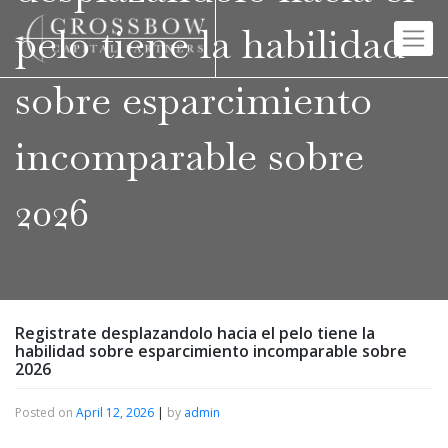
Skip
to
pelo tiene la habilidad
content
sobre esparcimiento
incomparable sobre
2026
Registrate desplazandolo hacia el pelo tiene la
habilidad sobre esparcimiento incomparable sobre
2026
Posted on
April 12, 2026
|
by
admin