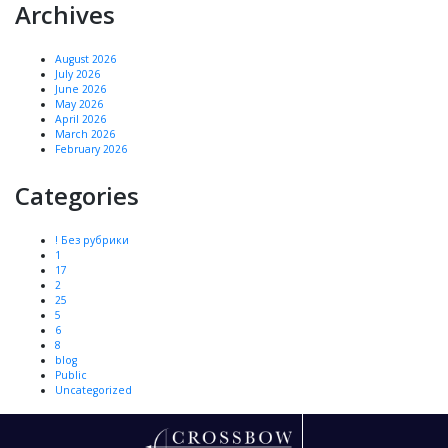
Archives
August 2026
July 2026
June 2026
May 2026
April 2026
March 2026
February 2026
Categories
! Без рубрики
1
17
2
25
5
6
8
blog
Public
Uncategorized