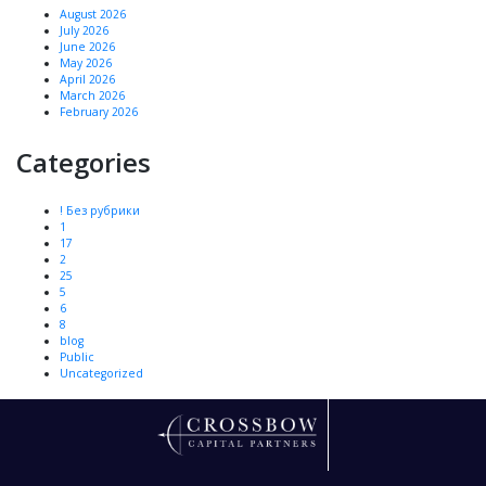
August 2026
July 2026
June 2026
May 2026
April 2026
March 2026
February 2026
Categories
! Без рубрики
1
17
2
25
5
6
8
blog
Public
Uncategorized