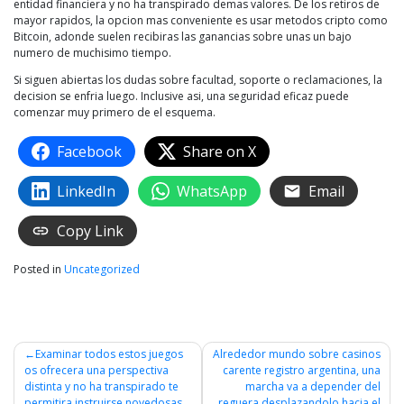
entidad financiera y no ha transpirado demas valores. De los retiros de
mayor rapidos, la opcion mas conveniente es usar metodos cripto como
Bitcoin, adonde suelen recibiras las ganancias sobre unas un bajo
numero de muchisimo tiempo.
Si siguen abiertas los dudas sobre facultad, soporte o reclamaciones, la
decision se enfria luego. Inclusive asi, una seguridad eficaz puede
comenzar muy primero de el esquema.
Facebook
Share on X
LinkedIn
WhatsApp
Email
Copy Link
Posted in
Uncategorized
Post
Examinar todos estos juegos
Alrededor mundo sobre casinos
os ofrecera una perspectiva
carente registro argentina, una
navigation
distinta y no ha transpirado te
marcha va a depender del
permitira instruirse novedosas
reguera desplazandolo hacia el