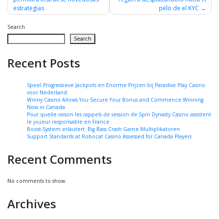
estrategias
pelo de el KYC
Search
Search
Recent Posts
Speel Progressieve Jackpots en Enorme Prijzen bij Paradise Play Casino
voor Nederland
Winny Casino Allows You Secure Your Bonus and Commence Winning
Now in Canada
Pour quelle raison les rappels de session de Spin Dynasty Casino assistent
le joueur responsable en France
Boost-System erläutert: Big Bass Crash Game Multiplikatoren
Support Standards at Robocat Casino Assessed for Canada Players
Recent Comments
No comments to show.
Archives