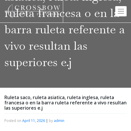
Skip
to
ruleta francesa o en la
content
barra ruleta referente a
vivo resultan las
superiores e.j
Ruleta saco, ruleta asiatica, ruleta inglesa, ruleta
francesa o en la barra ruleta referente a vivo resultan
las superiores e.j
Posted on
April 11, 2026
|
by
admin