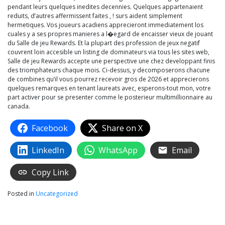
pendant leurs quelques inedites decennies. Quelques appartenaient
reduits, d’autres affermissent faites , ! surs aident simplement
hermetiques. Vos joueurs acadiens apprecieront immediatement los
cuales y a ses propres manieres a l�egard de encaisser vieux de jouant
du Salle de jeu Rewards. Et la plupart des profession de jeux negatif
couvrent loin accesible un listing de dominateurs via tous les sites web,
Salle de jeu Rewards accepte une perspective une chez developpant finis
des triomphateurs chaque mois. Ci-dessus, y decomposerons chacune
de combines qu’il vous pourrez recevoir gros de 2026 et apprecierons
quelques remarques en tenant laureats avec, esperons-tout mon, votre
part activer pour se presenter comme le posterieur multimillionnaire au
canada.
Facebook
Share on X
LinkedIn
WhatsApp
Email
Copy Link
Posted in
Uncategorized