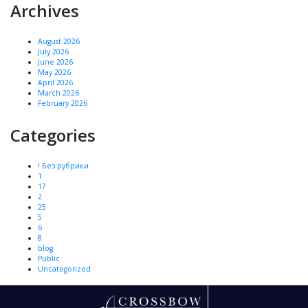
Archives
August 2026
July 2026
June 2026
May 2026
April 2026
March 2026
February 2026
Categories
! Без рубрики
1
17
2
25
5
6
8
blog
Public
Uncategorized