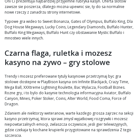
Oni Ci prezentuja najbardziej przyjemne rubryka kasyn. Oferta slotow
zawsze sie poszerza, dlatego mozna upewnic sie, ty do sa normalnie
nowe rzeczy z zanadrzu strony internetowe.
Typowe gra wideo to Sweet Bonanza, Gates of Olympus, Buffalo King, Dla
Dog House Megaways, Lucky Coins, Legendary Diamonds, Buffalo Hunter,
Buffalo King Megaways, Buffalo Hunt czy obstawianie Mystic Buffalo i
mnostwo wiele innych.
Czarna flaga, ruletka i mozesz
kasyno na zywo – gry stolowe
Trendy i mozesz preferowane tytuly kasynowe przetrzymaj byc gra
stolowe dostepne w PlayBison kasyna oni Infinite Blackjack, Crazy Time,
Mega Ball, XXXtreme Lightning Roulette, Bac Wylacza, Football Biznes.
Rozne gry, i to bylo do kasynie technologia informacyjna Aviator, Buffalo
Canyon, Mines, Poker Stoker, Coins, Alter World, Food Coma, Force of
Dragon.
Zdaniem ale niektorzy weteranow, warte kazdego grosza zajrzec na sekcji
kasyno przetrzymaj, ktora sprawi zmysl wyjatkowej rozgrywki i mozesz
niepowtarzalnych emocji, zwlaszcza oczywiscie, jesli gier telewizyjnych,
gdzie czekaja ty kochane krupierki przygotowane na sprawdzenia Z tego
szczescia.