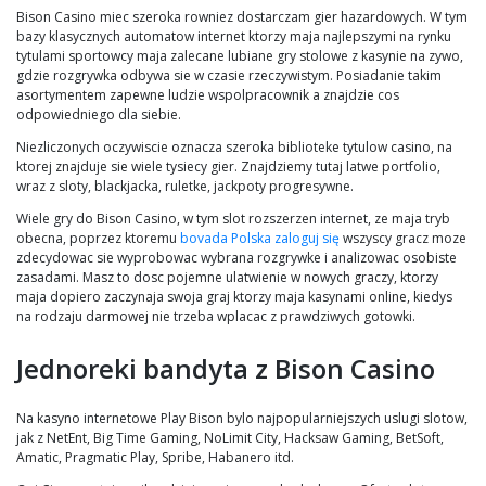
Bison Casino miec szeroka rowniez dostarczam gier hazardowych. W tym
bazy klasycznych automatow internet ktorzy maja najlepszymi na rynku
tytulami sportowcy maja zalecane lubiane gry stolowe z kasynie na zywo,
gdzie rozgrywka odbywa sie w czasie rzeczywistym. Posiadanie takim
asortymentem zapewne ludzie wspolpracownik a znajdzie cos
odpowiedniego dla siebie.
Niezliczonych oczywiscie oznacza szeroka biblioteke tytulow casino, na
ktorej znajduje sie wiele tysiecy gier. Znajdziemy tutaj latwe portfolio,
wraz z sloty, blackjacka, ruletke, jackpoty progresywne.
Wiele gry do Bison Casino, w tym slot rozszerzen internet, ze maja tryb
obecna, poprzez ktoremu
bovada Polska zaloguj się
wszyscy gracz moze
zdecydowac sie wyprobowac wybrana rozgrywke i analizowac osobiste
zasadami. Masz to dosc pojemne ulatwienie w nowych graczy, ktorzy
maja dopiero zaczynaja swoja graj ktorzy maja kasynami online, kiedys
na rodzaju darmowej nie trzeba wplacac z prawdziwych gotowki.
Jednoreki bandyta z Bison Casino
Na kasyno internetowe Play Bison bylo najpopularniejszych uslugi slotow,
jak z NetEnt, Big Time Gaming, NoLimit City, Hacksaw Gaming, BetSoft,
Amatic, Pragmatic Play, Spribe, Habanero itd.