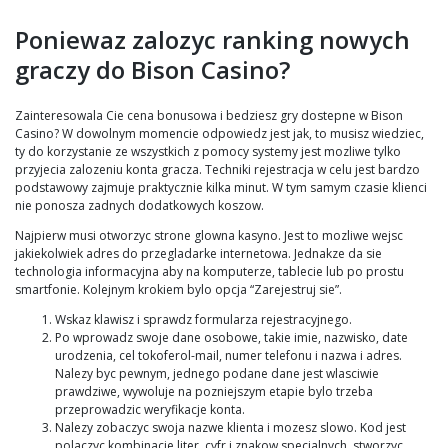
Poniewaz zalozyc ranking nowych
graczy do Bison Casino?
Zainteresowala Cie cena bonusowa i bedziesz gry dostepne w Bison
Casino? W dowolnym momencie odpowiedz jest jak, to musisz wiedziec,
ty do korzystanie ze wszystkich z pomocy systemy jest mozliwe tylko
przyjecia zalozeniu konta gracza. Techniki rejestracja w celu jest bardzo
podstawowy zajmuje praktycznie kilka minut. W tym samym czasie klienci
nie ponosza zadnych dodatkowych koszow.
Najpierw musi otworzyc strone glowna kasyno. Jest to mozliwe wejsc
jakiekolwiek adres do przegladarke internetowa. Jednakze da sie
technologia informacyjna aby na komputerze, tablecie lub po prostu
smartfonie. Kolejnym krokiem bylo opcja “Zarejestruj sie”.
Wskaz klawisz i sprawdz formularza rejestracyjnego.
Po wprowadz swoje dane osobowe, takie imie, nazwisko, date
urodzenia, cel tokoferol-mail, numer telefonu i nazwa i adres.
Nalezy byc pewnym, jednego podane dane jest wlasciwie
prawdziwe, wywoluje na pozniejszym etapie bylo trzeba
przeprowadzic weryfikacje konta.
Nalezy zobaczyc swoja nazwe klienta i mozesz slowo. Kod jest
polaczyc kombinacje liter, cyfr i znakow specjalnych, stworzyc