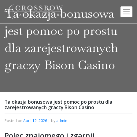
Skip
to
Ta okazja bonusowa
content
jest pomoc po prostu
dla zarejestrowanych
graczy Bison Casino
Ta okazja bonusowa jest pomoc po prostu dla
zarejestrowanych graczy Bison Casino
Posted on
April 12, 2026
|
by
admin
Polec znajomego i zgarnij