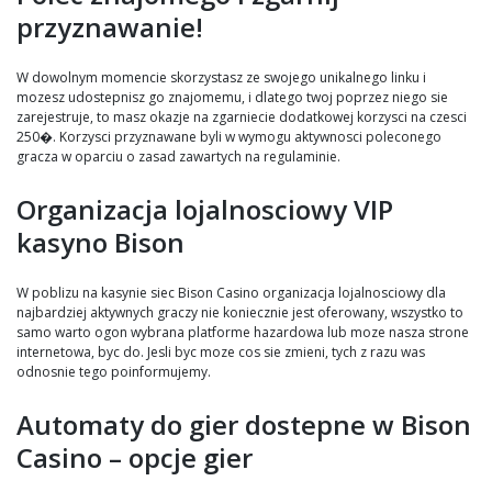
przyznawanie!
W dowolnym momencie skorzystasz ze swojego unikalnego linku i
mozesz udostepnisz go znajomemu, i dlatego twoj poprzez niego sie
zarejestruje, to masz okazje na zgarniecie dodatkowej korzysci na czesci
250�. Korzysci przyznawane byli w wymogu aktywnosci poleconego
gracza w oparciu o zasad zawartych na regulaminie.
Organizacja lojalnosciowy VIP
kasyno Bison
W poblizu na kasynie siec Bison Casino organizacja lojalnosciowy dla
najbardziej aktywnych graczy nie koniecznie jest oferowany, wszystko to
samo warto ogon wybrana platforme hazardowa lub moze nasza strone
internetowa, byc do. Jesli byc moze cos sie zmieni, tych z razu was
odnosnie tego poinformujemy.
Automaty do gier dostepne w Bison
Casino – opcje gier