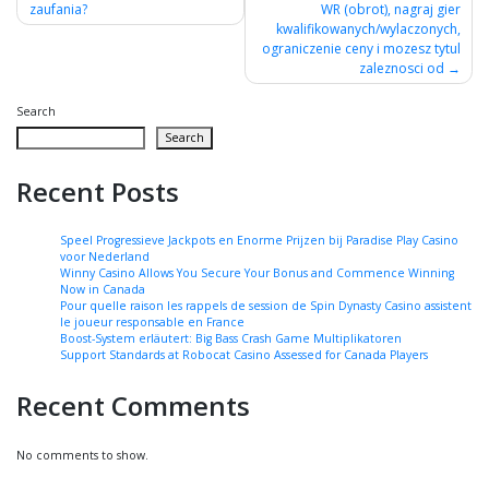
navigation
zaufania?
WR (obrot), nagraj gier
kwalifikowanych/wylaczonych,
ograniczenie ceny i mozesz tytul
zaleznosci od
Search
Search
Recent Posts
Speel Progressieve Jackpots en Enorme Prijzen bij Paradise Play Casino
voor Nederland
Winny Casino Allows You Secure Your Bonus and Commence Winning
Now in Canada
Pour quelle raison les rappels de session de Spin Dynasty Casino assistent
le joueur responsable en France
Boost-System erläutert: Big Bass Crash Game Multiplikatoren
Support Standards at Robocat Casino Assessed for Canada Players
Recent Comments
No comments to show.