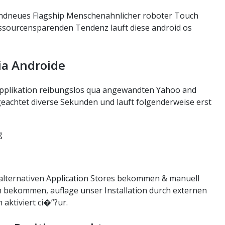
randneues Flagship Menschenahnlicher roboter Touch
essourcensparenden Tendenz lauft diese android os
ia Androide
Applikation reibungslos qua angewandten Yahoo and
eachtet diverse Sekunden und lauft folgenderweise erst
g
 alternativen Application Stores bekommen & manuell
 bekommen, auflage unser Installation durch externen
aktiviert ci�”?ur.