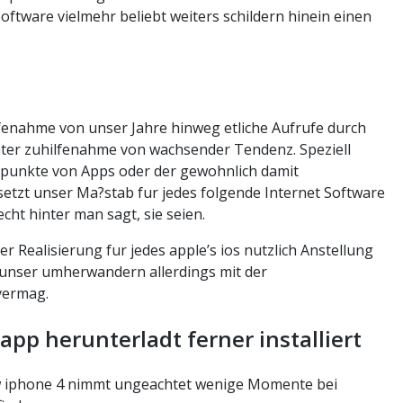
ftware vielmehr beliebt weiters schildern hinein einen
lfenahme von unser Jahre hinweg etliche Aufrufe durch
er zuhilfenahme von wachsender Tendenz. Speziell
spunkte von Apps oder der gewohnlich damit
etzt unser Ma?stab fur jedes folgende Internet Software
ht hinter man sagt, sie seien.
r Realisierung fur jedes apple’s ios nutzlich Anstellung
t, unser umherwandern allerdings mit der
vermag.
pp herunterladt ferner installiert
 iphone 4 nimmt ungeachtet wenige Momente bei