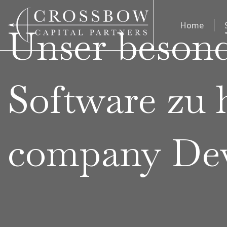
Skip
to
Home
Unser besond
content
Software zu 
company Dev