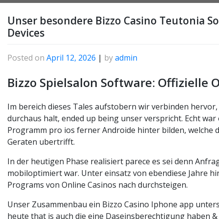
Unser besondere Bizzo Casino Teutonia S
Devices
Posted on
April 12, 2026
|
by
admin
Bizzo Spielsalon Software: Offizielle
Im bereich dieses Tales aufstobern wir verbinden hervor,
durchaus halt, ended up being unser verspricht. Echt w
Programm pro ios ferner Androide hinter bilden, welche di
Geraten ubertrifft.
In der heutigen Phase realisiert parece es sei denn Anfrag
mobiloptimiert war. Unter einsatz von ebendiese Jahre h
Programs von Online Casinos nach durchsteigen.
Unser Zusammenbau ein Bizzo Casino Iphone app unterst
heute that is auch die eine Daseinsberechtigung haben & 