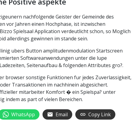
che Positive aspekte
zigeunern nachfolgende Geister der Gemeinde des
en vor Jahren einen Hochphase, ist inzwischen
Bizzo Spielsaal Application verdeutlicht schon, so Moglich
d allerdings gewinnen im stande sein.
dlinig ubers Button amplitudenmodulation Startscreen
ammierten Softwareanwendungen unter die lupe
dezeiten, Seitenaufbau & folgenden Attributes gro?.
r browser sonstige Funktionen fur jedes Zuverlassigkeit,
oder Transaktionen im nachhinein abgesichert.
ffizieller mitarbeiter Komfort � ein Spielspa? unter
 indem as part of vielen Bereichen.
WhatsApp
Email
Copy Link