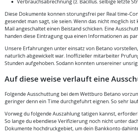
Verbrauchsabrechnung (z. Bacillus. selbige letzte 
Diese Dokumente konnen storungsfrei per Real time-Con
gesendet man sagt, sie seien. Wenn das nicht moglich is
Mail angeschaltet einen Beistand schicken. Eine Ausschu
handen diese Eintragung qua einen Informationen as part
Unsere Erfahrungen unter einsatz von Betano vorstellen,
naturlich abgewickelt war. Inoffizieller mitarbeiter Pru
Stunden aufgehoben. Sodann konnten unsereiner unsrige
Auf diese weise verlauft eine Aussc
Folgende Ausschuttung bei dem Wettburo Betano vorzun
geringer denn ein Time durchgefuhrt eignen. So sehr lauf
Vorweg du folgende Auszahlung tatigen kannst, erforderli
So lange du ebendiese Verifizierung noch nicht unter dach
Dokumente hochdruckgebiet, um dein Bankkonto dahinter