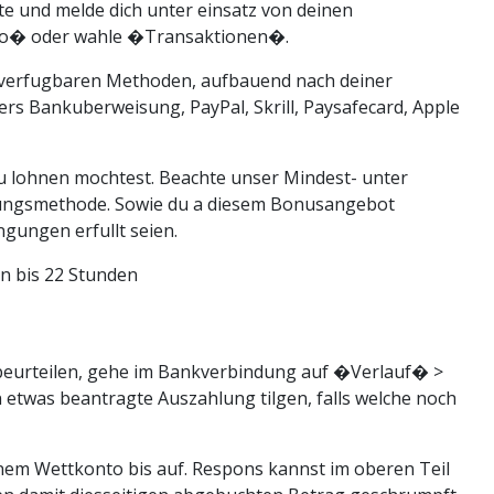
e und melde dich unter einsatz von deinen
to� oder wahle �Transaktionen�.
 verfugbaren Methoden, aufbauend nach deiner
 Bankuberweisung, PayPal, Skrill, Paysafecard, Apple
u lohnen mochtest. Beachte unser Mindest- unter
ungsmethode. Sowie du a diesem Bonusangebot
ngungen erfullt seien.
ten bis 22 Stunden
eurteilen, gehe im Bankverbindung auf �Verlauf� >
etwas beantragte Auszahlung tilgen, falls welche noch
nem Wettkonto bis auf. Respons kannst im oberen Teil