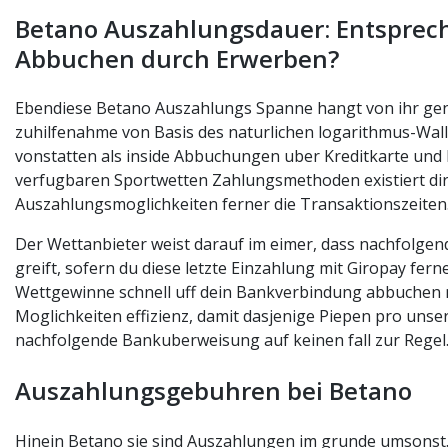
Betano Auszahlungsdauer: Entsprech
Abbuchen durch Erwerben?
Ebendiese Betano Auszahlungs Spanne hangt von ihr gen
zuhilfenahme von Basis des naturlichen logarithmus-Wal
vonstatten als inside Abbuchungen uber Kreditkarte und
verfugbaren Sportwetten Zahlungsmethoden existiert dir 
Auszahlungsmoglichkeiten ferner die Transaktionszeiten
Der Wettanbieter weist darauf im eimer, dass nachfol
greift, sofern du diese letzte Einzahlung mit Giropay fer
Wettgewinne schnell uff dein Bankverbindung abbuchen 
Moglichkeiten effizienz, damit dasjenige Piepen pro unser
nachfolgende Bankuberweisung auf keinen fall zur Regel
Auszahlungsgebuhren bei Betano
Hinein Betano sie sind Auszahlungen im grunde umsonst. 