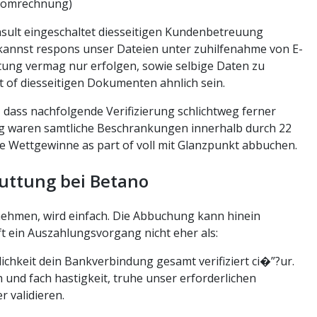
Stromrechnung)
sult eingeschaltet diesseitigen Kundenbetreuung
t kannst respons unser Dateien unter zuhilfenahme von E-
ttung vermag nur erfolgen, sowie selbige Daten zu
 of diesseitigen Dokumenten ahnlich sein.
 dass nachfolgende Verifizierung schlichtweg ferner
fung waren samtliche Beschrankungen innerhalb durch 22
 Wettgewinne as part of voll mit Glanzpunkt abbuchen.
huttung bei Betano
ehmen, wird einfach. Die Abbuchung kann hinein
t ein Auszahlungsvorgang nicht eher als:
chkeit dein Bankverbindung gesamt verifiziert ci�”?ur.
 und fach hastigkeit, truhe unser erforderlichen
 validieren.