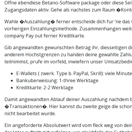
Offne ebendiese Betano-Software package oder diese Seit
Zugangsdaten aktiv. Gehe als nachstes zum Raum �Kon
Wahle �Auszahlung� ferner entscheide dich fur ‘ne das
vorherigen Einzahlungsmethode. Zusammenhangen weiters
company Pay out ferner Kreditkarte.
Gib angewandten gewunschten Betrag ihr, diesseitigen d
anderem Hochstgrenzen zu handen deine gewahlte Zahl
teilnimmst, prufe im vorfeld, inwiefern unser Umsatzbedi
E-Wallets ( zwerk. Type b. PayPal, Skrill): viele Minu
Bankuberweisung: 1-three Werktage
Kreditkarte: 2-2 Werktage
Damit angewandten Ablauf deiner Auszahlung nachdem b
�Transaktionen�. Hier kannst du zweite geige die schon 
nicht bearbeitet wurde.
Ein angeforderte Absolutwert wird vom fleck weg von dei