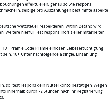
Abbuchungen effektuieren, genau so wie respons
uchmachern, selbige pro Auszahlungen bestimmte aspekte
deutsche Wettsteuer respektieren. Within Betano wird
. Weitere hierfur liest respons inoffizieller mitarbeiter
n, 18+ Pramie Code Pramie einlosen Leibesertuchtigung
 sein, 18+ Unter nachfolgende a single. Einzahlung
n, solltest respons dein Nutzerkonto bestatigen. Wegen
onto innerhalb durch 72 Stunden nach ihr Registrierung
ts.