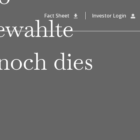
Fact Sheet
Investor Login
ewahlte
och dies