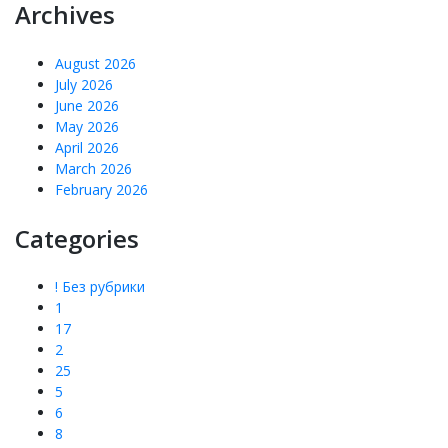
Archives
August 2026
July 2026
June 2026
May 2026
April 2026
March 2026
February 2026
Categories
! Без рубрики
1
17
2
25
5
6
8